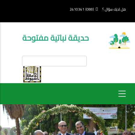
تجاوز
إلى
هل لديك سؤال ؟
(088) 2410341
المحتوى
الرئيسي
حديقة نباتية مفتوحة
بحث