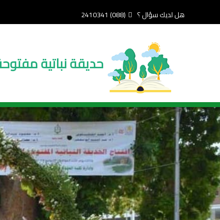
تجاوز
هل لديك سؤال ؟
(088) 2410341
إلى
المحتوى
الرئيسي
حديقة نباتية مفتوحة