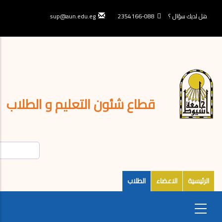
تجاوز
إلى
هل لديك سؤال ؟
088-2354166
sup@aun.edu.eg
المحتوى
الرئيسي
قطاع شئون التعليم و الطلاب
الرئيسية
الاعضاء
الطلاب