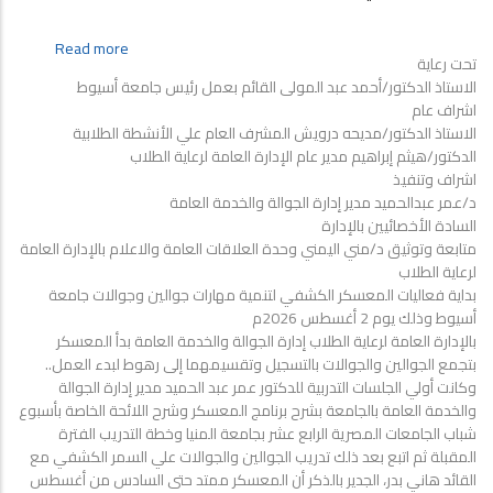
لمتطلبات
سوق
about
Read more
العمل
تحت رعاية
إدارة
مجانا
الاستاذ الدكتور/أحمد عبد المولى القائم بعمل رئيس جامعة أسيوط
الجوالة
لطلاب
اشراف عام
والخدمة
الاستاذ الدكتور/مديحه درويش المشرف العام علي الأنشطة الطلابية
العامة
الدكتور/هيثم إبراهيم مدير عام الإدارة العامة لرعاية الطلاب
بالإدارة
اشراف وتنفيذ
العامة
د/عمر عبدالحميد مدير إدارة الجوالة والخدمة العامة
لرعاية
السادة الأخصائيين بالإدارة
الطلاب
متابعة وتوثيق د/مني اليمني وحدة العلاقات العامة والاعلام بالإدارة العامة
...
لرعاية الطلاب
بداية
بداية فعاليات المعسكر الكشفي لتنمية مهارات جوالين وجوالات جامعة
فعاليات
أسيوط وذلك يوم 2 أغسطس 2026م
المعسكر
بالإدارة العامة لرعاية الطلاب إدارة الجوالة والخدمة العامة بدأ المعسكر
الكشفي
بتجمع الجوالين والجوالات بالتسجيل وتقسيمهما إلى رهوط لبدء العمل..
لتنمية
وكانت أولي الجلسات التدربية للدكتور عمر عبد الحميد مدير إدارة الجوالة
مهارات
والخدمة العامة بالجامعة بشرح برنامج المعسكر وشرح اللائحة الخاصة بأسبوع
جوالين
شباب الجامعات المصرية الرابع عشر بجامعة المنيا وخطة التدريب الفترة
وجوالات
المقبلة ثم اتبع بعد ذلك تدريب الجوالين والجوالات علي السمر الكشفي مع
جامعة
القائد هاني بدر، الجدير بالذكر أن المعسكر ممتد حتى السادس من أغسطس
أسيوط