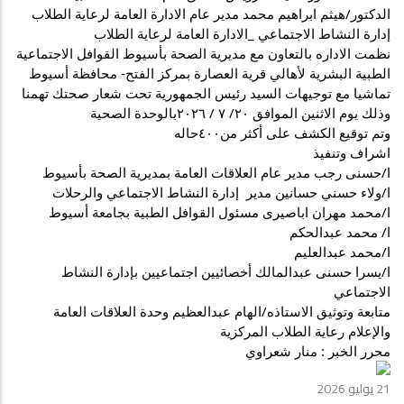
الطلاب
الدكتور/هيثم ابراهيم محمد مدير عام الادارة العامة لرعاية الطلاب
بالتعاون
إدارة النشاط الاجتماعي _الادارة العامة لرعاية الطلاب 
مع
نظمت الاداره بالتعاون مع مديرية الصحة بأسيوط القوافل الاجتماعية 
مديرية
الطبية البشرية لأهالي قرية العصارة بمركز الفتح- محافظة أسيوط  
الصحة
تماشيا مع توجيهات السيد رئيس الجمهورية تحت شعار صحتك تهمنا 
بأسيوط
وذلك يوم الاثنين الموافق ٢٠/ ٧ / ٢٠٢٦بالوحدة الصحية 
-
وتم توقيع الكشف على أكثر من٤٠٠حاله 
فاعليات
اشراف وتنفيذ 
القوافل
ا/حسنى رجب مدير عام العلاقات العامة بمديرية الصحة بأسيوط
الاجتماعي
ا/ولاء حسني حسانين مدير  إدارة النشاط الاجتماعي والرحلات 
الطبية
البشرية
ا/محمد مهران اباصيرى مسئول القوافل الطبية بجامعة أسيوط 
لأهالي
ا/ محمد عبدالحكم 
قرية
ا/محمد عبدالعليم 
العصارة
ا/يسرا حسنى عبدالمالك أخصائيين اجتماعيين بإدارة النشاط 
بمركز
الاجتماعي
الفتح-
متابعة وتوثيق الاستاذه/الهام عبدالعظيم وحدة العلاقات العامة 
محافظة
والإعلام رعاية الطلاب المركزية
أسيوط
محرر الخبر : منار شعراوي
تماشيا
مع
21 يوليو 2026
توجيهات