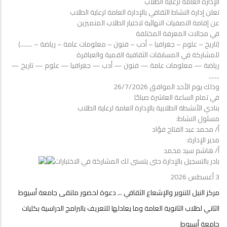
الإدارة العامة لرعاية الطلاب
لاختيار
تعلن إدارة النشاط الثقافي بالإدارة العامة لرعاية الطلاب
الطلاب
عن إقامة التصفيات النهائية لاختيار الطلاب المتميزين
المتميزين
في مجالات المعرفة المختلفة
في
(تاريخ – علوم – جغرافيا – أدب – فنون – معلومات عامة – رياضة – ........)
مجالات
للمشاركة في المسابقات الثقافية القمية والعباقرة
المعرفة
رياضة — معلومات عامة — فنون — أدب — جغرافيا — علوم — تاريخ —
المختلفة
.......
وذلك يوم الأحد الموافق 26/7/2026
في تمام الساعة العاشرة صباحًا
بنادي الأنشطة الطلابية بالإدارة العامة لرعاية الطلاب
مسئول النشاط:
أ/ محمد عبد الفتاح فؤاد
مدير الإدارة:
أ/ هاشم سيد محمد
بادر بالتسجيل بالإدارة حتى يتسنى لك المشاركة في الاختبارات
3 أغسطس 2026
مركز النيل للتنوير والإشعاع الثقافي ... دعوة لحضور ملتقى جامعة أسيوط
الثاني لطلاب الثانوية العامة وما يعادلها للتعريف بالبرامج الدراسية بكليات
جامعة أسيوط