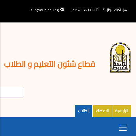
تجاوز
إلى
هل لديك سؤال ؟
088-2354166
sup@aun.edu.eg
المحتوى
الرئيسي
قطاع شئون التعليم و الطلاب
الرئيسية
الاعضاء
الطلاب