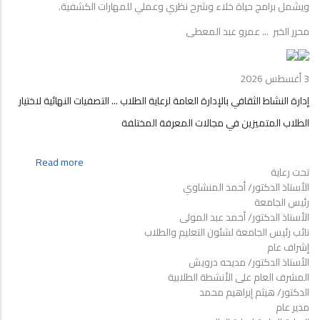
ويشمل برامج حياة خلاء وشرح نظري وعملي للمهارات الكشفية.
محرر الخبر ... عمرو عبد المعطى
3 أغسطس 2026
إدارة النشاط الثقافي بالإدارة العامة لرعاية الطلاب ... التصفيات النهائية لاختيار
الطلاب المتميزين في مجالات المعرفة المختلفة
about
Read more
تحت رعاية
إدارة
الأستاذ الدكتور/ أحمد المنشاوي
النشاط
رئيس الجامعة
الثقافي
الأستاذ الدكتور/ أحمد عبد المولى
بالإدارة
نائب رئيس الجامعة لشئون التعليم والطلاب
العامة
إشراف عام
لرعاية
الأستاذ الدكتور/ مديحه درويش
الطلاب
المشرف العام على الأنشطة الطلابية
...
الدكتور/ هيثم إبراهيم محمد
التصفيات
مدير عام
النهائية