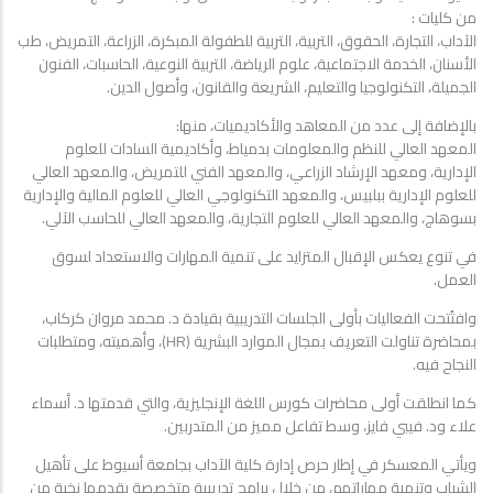
من كليات :
الآداب، التجارة، الحقوق، التربية، التربية للطفولة المبكرة، الزراعة، التمريض، طب
الأسنان، الخدمة الاجتماعية، علوم الرياضة، التربية النوعية، الحاسبات، الفنون
الجميلة، التكنولوجيا والتعليم، الشريعة والقانون، وأصول الدين.
بالإضافة إلى عدد من المعاهد والأكاديميات، منها:
المعهد العالي للنظم والمعلومات بدمياط، وأكاديمية السادات للعلوم
الإدارية، ومعهد الإرشاد الزراعي، والمعهد الفني للتمريض، والمعهد العالي
للعلوم الإدارية ببلبيس، والمعهد التكنولوجي العالي للعلوم المالية والإدارية
بسوهاج، والمعهد العالي للعلوم التجارية، والمعهد العالي للحاسب الآلي.
في تنوع يعكس الإقبال المتزايد على تنمية المهارات والاستعداد لسوق
العمل.
وافتُتحت الفعاليات بأولى الجلسات التدريبية بقيادة د. محمد مروان كركاب،
بمحاضرة تناولت التعريف بمجال الموارد البشرية (HR)، وأهميته، ومتطلبات
النجاح فيه.
كما انطلقت أولى محاضرات كورس اللغة الإنجليزية، والتي قدمتها د. أسماء
علاء ود. فيبي فايز، وسط تفاعل مميز من المتدربين.
ويأتي المعسكر في إطار حرص إدارة كلية الآداب بجامعة أسيوط على تأهيل
الشباب وتنمية مهاراتهم، من خلال برامج تدريبية متخصصة يقدمها نخبة من