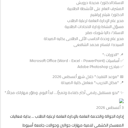
الاستاذالدكتور/ مديحة درويش
بالإدارة
المشرف العام على الأنشطة الطلابية
العامة
الدكتور/ هيثم إبراهيم
لرعاية
مدير عام الإدارة العامة لرعاية الطلاب
الطلاب
مسؤل النشاط بإدارة الاتحادات الطلابية
...
الاستاذ/ داليا شوبك صقر
انطلاق
مدير عام وحدة الحاسب الٱلى الطلابى بكليه الصيدلة
دورات
السيده/ ابتسام محمد الشافعى
تدريبية
مجانية
📌 *الدورات :*
بالكامل
✅ أساسيات Microsoft Office (Word - Excel - PowerPoint)
ضمن
✅ مبادئ Adobe Photoshop
مبادرات
📅 *موعد التنفيذ:* خلال شهر أغسطس 2026
التحول
📍 *مكان التدريب:* معامل كلية الصيدلة
الرقمي
وذلك
✨ *نحو مستقبل رقمي أكثر كفاءة وتميزًا… ابدأ اليوم، وطوّر مهاراتك مجانًا.*
لتنمية
المهارات
الرقمية
3 أغسطس 2026
لطلاب
إدارة الجوالة والخدمة العامة بالإدارة العامة لرعاية الطلاب ... بداية فعاليات
الجامعة
وتأهيلهم
المعسكر الكشفي لتنمية مهارات جوالين وجوالات جامعة أسيوط