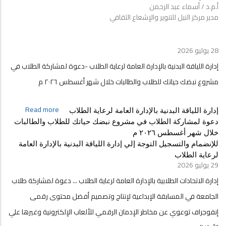
أ.م.د / أسماء عبد الرحمن
الدراسية
مدير مركز النيل للتنوير والإشعاع الثقافي
بكليات
جامعة
أسيوط
28 يوليو 2026
إدارة اللياقة البدنية بالإدارة العامة لرعاية الطلاب -دعوة لمشاركة الطلاب في
مشروع نبضك حياتك للطلاب والطالبات خلال شهر أغسطس ٢٠٢٦ م
about
Read more
إدارة اللياقة البدنية بالإدارة العامة لرعاية الطلاب 
إدارة
دعوة لمشاركة الطلاب في مشروع نبضك حياتك للطلاب والطالبات 
اللياقة
خلال شهر أغسطس ٢٠٢٦ م
البدنية
للإنضمام والتسجيل التوجة إلي إدارة اللياقة البدنية بالإدارة العامة 
بالإدارة
لرعاية الطلاب
العامة
29 يوليو 2026
لرعاية
إدارة الاتحادات الطلابية بالإدارة العامة لرعاية الطلاب ... دعوة لمشاركة طلاب
الطلاب
-دعوة
الجامعة في المسابقة الإبداعية لإنتاج وتصميم أفضل محتوى رقمى
لمشاركة
إنفوجراف توعوي عن مخاطر الإدمان الرقمي للألعاب الإلكترونية وغيرها علي
الطلاب
في