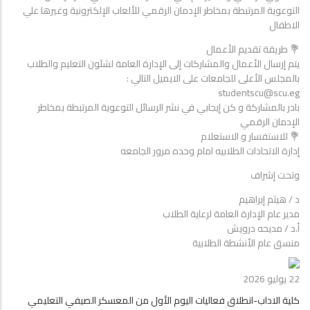
محتوى
التوعوية المرتبطة بمخاطر الإدمان الرقمي للألعاب الإلكترونية وغيرها علي
رقمى
الاطفال
إنفوجراف
💐 طريقة تقديم الأعمال
توعوي
يتم إرسال الأعمال والمشاركات إلى الإدارة العامة لشئون التعليم والطلاب
عن
بالمجلس الأعلى للجامعات على الايميل التالي :
مخاطر
studentscu@scu.eg
الإدمان
بادر بالمشاركة و كن إيجابي في نشر الرسائل التوعوية المرتبطة بمخاطر
الرقمي
الإدمان الرقمي
للألعاب
💐 للاستفسار و الاستعلام
الإلكتروني
إدارة الاتحادات الطلابيه امام وحده مرور الجامعه
وغيرها
علي
وتحت إشراف
الأطفال
د / هيثم إبراهيم
مدير عام الإدارة العامة لرعاية الطلاب
أ.د / مديحه درويش
منسق عام الأنشطة الطلابية
22 يوليو 2026
كلية الاداب-انطلاق فعاليات اليوم الأول من المعسكر الصيفي التعليمي