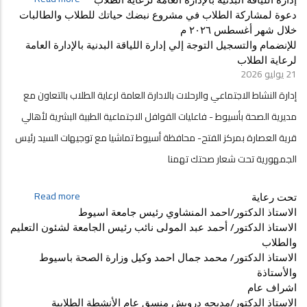
في
إدارة
مشروع
دعوة لمشاركة الطلاب في مشروع نبضك حياتك للطلاب والطالبات 
اللياقة
نبضك
خلال شهر أغسطس ٢٠٢٦ م
البدنية
حياتك
للإنضمام والتسجيل التوجة إلي إدارة اللياقة البدنية بالإدارة العامة 
بالإدارة
للطلاب
لرعاية الطلاب
العامة
والطالبات
21 يوليو 2026
لرعاية
خلال
إدارة النشاط الاجتماعي والرحلات بالادارة العامة لرعاية الطلاب بالتعاون مع
الطلاب
شهر
-دعوة
مديرية الصحة بأسيوط - فاعليات القوافل الاجتماعية الطبية البشرية لأهالي
أغسطس
لمشاركة
٢٠٢٦
قرية العصارة بمركز الفتح- محافظة أسيوط تماشيا مع توجيهات السيد رئيس
الطلاب
م
في
الجمهورية تحت شعار صحتك تهمنا
مشروع
نبضك
about
Read more
تحت رعاية  
حياتك
إدارة
الاستاذ الدكتور/احمد المنشاوي رئيس جامعة اسيوط 
للطلاب
النشاط
والطالبات
الاستاذ الدكتور/ أحمد عبد المولى نائب رئيس الجامعة لشئون التعليم 
الاجتماع
خلال
والطلاب 
والرحلات
شهر
الاستاذ الدكتور/ محمد جمال احمد وكيل وزارة الصحة باسيوط 
بالادارة
أغسطس
والأستاذة
العامة
٢٠٢٦
اشراف عام 
لرعاية
م
الاستاذ الدكتور/مديحه درويش منسق عام الأنشطة الطلابية 