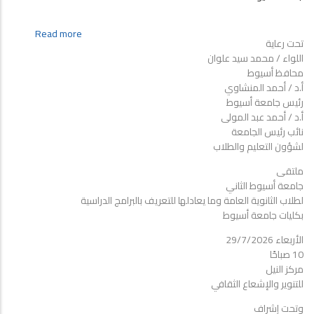
about
Read more
تحت رعاية
مركز
اللواء / محمد سيد علوان
النيل
محافظ أسيوط
للتنوير
أ.د / أحمد المنشاوي
والإشعاع
رئيس جامعة أسيوط
الثقافي
أ.د / أحمد عبد المولى
...
نائب رئيس الجامعة
دعوة
لشؤون التعليم والطلاب
لحضور
ملتقى
ملتقى
جامعة
جامعة أسيوط الثاني
أسيوط
لطلاب الثانوية العامة وما يعادلها للتعريف بالبرامج الدراسية
الثاني
بكليات جامعة أسيوط
لطلاب
الأربعاء 29/7/2026
الثانوية
10 صباحًا
العامة
مركز النيل
وما
للتنوير والإشعاع الثقافي
يعادلها
للتعريف
وتحت إشراف
بالبرامج