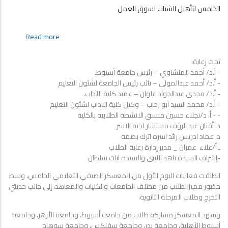
الخامس لتأهيل الشباب لسوق العمل
about
Read more
كلية
الاداب-
تحت رعاية:
انطلاق
- أ.د/ أحمد المنشاوي – رئيس جامعة أسيوط.
فعاليات
- أ.د/ أحمد عبدالمولى – نائب رئيس الجامعة لشئون التعليم
اليوم
- أ.د/ مجدى عبدالجواد علوان – عميد كلية الآداب.
الأول
- أ.د/ محمد السيد أبو رحاب – وكيل كلية الآداب لشئون التعليم
من
- - أ. د/نجلاء حسين منسق الانشطة الطلابية بالكلية
المعسكر
د. أفنان عبد الرؤف مستشار لجنة الاسر
الصيفي
د. عماد ادريس رائد اسره اترك بصمه
التعليمي
ـ أ/علاء عمران _ مدير إدارة رعاية الطلاب
الخامس
-إشراف السيدة ناهد الليثى والسيده ايات سلطان
لتأهيل
انطلقت فعاليات اليوم الأول من المعسكر الصيفي التعليمي الخامس، وسط
الشباب
حضور مميز لطلاب من مختلف الجامعات والكليات والمعاهد، إلى جانب حديثي
لسوق
التخرج وطلاب المرحلة الثانوية.
العمل
وشهد المعسكر مشاركة طلاب من جامعة أسيوط، وجامعة الأزهر، وجامعة
أسيوط الأهلية، وجامعة بدر، وجامعة سفنكس، وجامعة سوهاج