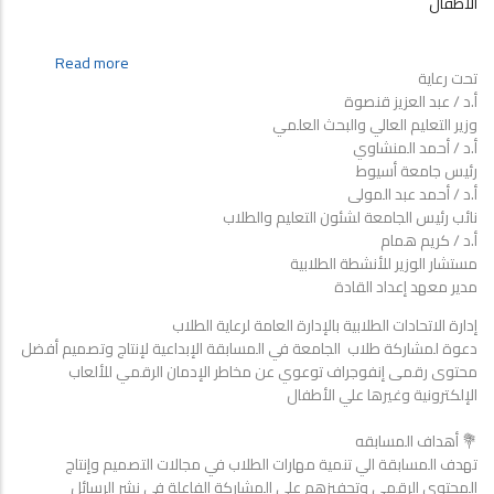
الأطفال
مشروع
نبضك
about
Read more
حياتك
تحت رعاية
إدارة
للطلاب
أ.د / عبد العزيز قنصوة
الاتحادات
والطالبات
وزير التعليم العالي والبحث العلمي
الطلابية
خلال
أ.د / أحمد المنشاوي
بالإدارة
شهر
رئيس جامعة أسيوط
العامة
أغسطس
أ.د / أحمد عبد المولى
لرعاية
٢٠٢٦
نائب رئيس الجامعة لشئون التعليم والطلاب
الطلاب
م
أ.د / كريم همام
...
مستشار الوزير للأنشطة الطلابية
دعوة
مدير معهد إعداد القادة
لمشاركة
طلاب
إدارة الاتحادات الطلابية بالإدارة العامة لرعاية الطلاب
الجامعة
دعوة لمشاركة طلاب الجامعة في المسابقة الإبداعية لإنتاج وتصميم أفضل
في
محتوى رقمى إنفوجراف توعوي عن مخاطر الإدمان الرقمي للألعاب
المسابقة
الإلكترونية وغيرها علي الأطفال
الإبداعية
لإنتاج
💐 أهداف المسابقه
وتصميم
تهدف المسابقة الي تنمية مهارات الطلاب في مجالات التصميم وإنتاج
أفضل
المحتوي الرقمي وتحفيزهم علي المشاركة الفاعلة في نشر الرسائل