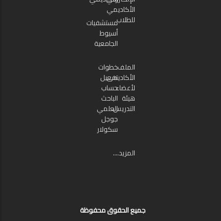
الأكاديمي
للطلاب
مستشفيات
أسيوط
الجامعية
الملف
خطوات
الأكاديمى
تفعيل
لأعضاء
حساب
هيئة
الباحث
التدريس
العلمي
جوجل
سكولار
المزيد....
جميع الحقوق محفوظة