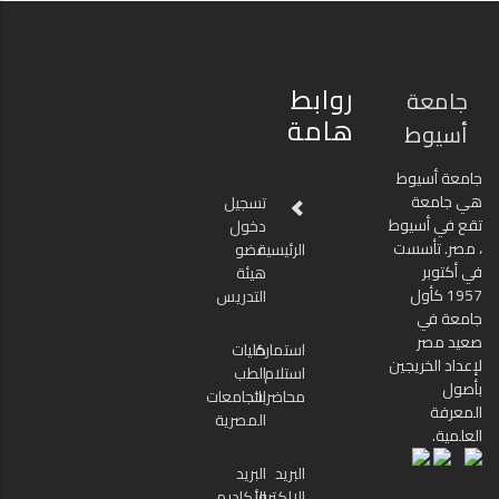
روابط
جامعة
هامة
أسيوط
جامعة أسيوط
هي جامعة
تسجيل
تقع في أسيوط
دخول
، مصر. تأسست
الرئيسية
عضو
في أكتوبر
هيئة
1957 كأول
التدريس
جامعة في
صعيد مصر
استمارة
كليات
لإعداد الخريجين
استلام
الطب
بأصول
محاضرات
بالجامعات
المعرفة
المصرية
العلمية.
البريد
البريد
الإلكتروني
الأكاديمي