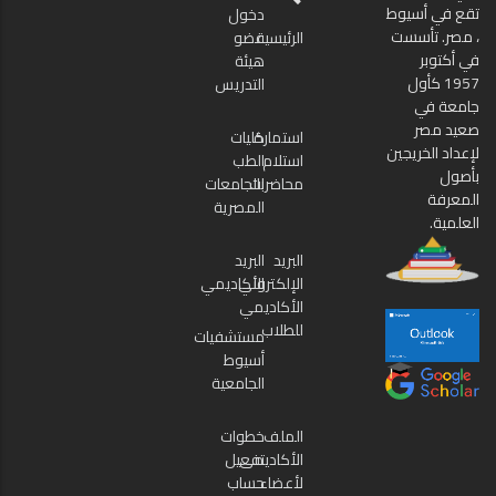
تقع في أسيوط
دخول
، مصر. تأسست
الرئيسية
عضو
في أكتوبر
هيئة
1957 كأول
التدريس
جامعة في
صعيد مصر
استمارة
كليات
لإعداد الخريجين
استلام
الطب
بأصول
محاضرات
بالجامعات
المعرفة
المصرية
العلمية.
البريد
البريد
الإلكتروني
الأكاديمي
الأكاديمي
للطلاب
مستشفيات
أسيوط
الجامعية
الملف
خطوات
الأكاديمى
تفعيل
لأعضاء
حساب