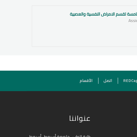
لخامسة لقسم الامراض النفسية والعصبية
REDCa
اتصل
الأقسام
عنواننا
كلية الطب ، جامعة أسيوط ، أسيوط.