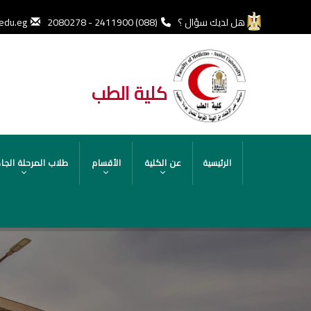
تجاوز
إلى
هل لديك سؤال ؟
(088) 2411900 - 2080278
edu.eg
المحتوى
الرئيسي
كلية الطب
MAIN
الرئيسية
عن الكلية
الأقسام
طلاب المرحلة الجا
NAVIGATION