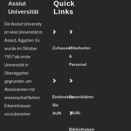
Quick
Assiut
Links
Universität
Die Assiut University
ist eine Universität in
Assiut, Ägypten. Es
Zuhause
Mitarbeiter
wurde im Oktober
&
1957 als erste
Personal
Universität in
Oberägypten
gegründet, um
Absolventen mit
Entdecken
Datenblätter
wissenschaftlichen
Sie
Erkenntnissen
AUN-
AUN
vorzubereiten
Bibliotheken