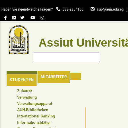
Direkt
zum
Haben Sie irgendwelche Fragen?
088-2354166
sup@aun.edu.eg
E
Inhalt
Assiut Universit
Suche
HAUPTSEITE
MITARBEITER
STUDENTEN
TOP
Zuhause
HEADER
Verwaltung
NAVIGATION
Verwaltungsapparat
MENU
AUN-Bibliotheken
International Ranking
Informationsblätter