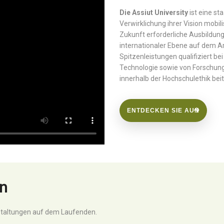
Die Assiut University
ist eine sta
Verwirklichung ihrer Vision mobili
Zukunft erforderliche Ausbildung 
internationaler Ebene auf dem Ar
Spitzenleistungen qualifiziert b
Technologie sowie von Forschung
innerhalb der Hochschulethik bei
ENTDECKEN SIE AUN
n
staltungen auf dem Laufenden.