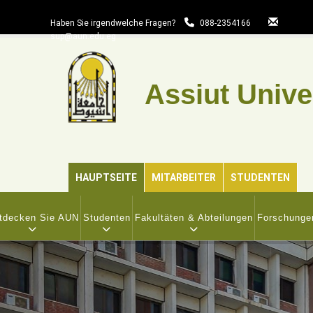
Direkt
zum
Haben Sie irgendwelche Fragen?
088-2354166
sup@aun.edu.eg
Inhalt
Assiut Unive
HAUPTSEITE
MITARBEITER
STUDENTEN
IN
VIGATION
tdecken Sie AUN
Studenten
Fakultäten & Abteilungen
Forschunge