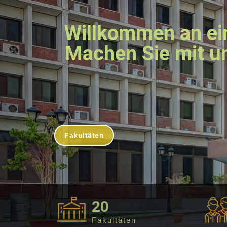
Willkommen an ein
Machen Sie mit un
Fakultäten
20
Fakultäten