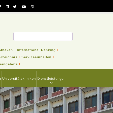
otheken
International Ranking
erzeichnis
Serviceeinheiten
nangebote
n
Universitätskliniken
Dienstleistungen