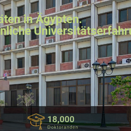
äten in Ägypten.
nliche Universitätserfah
18,000
Doktoranden