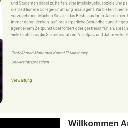
und Studenten dabei zu helfen, eine intellektuelle, soziale und p
die traditionelle College-Erfahrung hinausgeht. Wir bieten Ihnen
vorzunehmen. Machen Sie also das Beste aus Ihren Jahren hier. 
immer daran denken, auf Ihre körperliche Gesundheit und Ihr gei
irgendeinem Zeitpunkt überfordert oder gestresst fühlen, sprechen
viele Leute hier, die Sie unterstützen. Viel Spaß und Jahre voller 
Prof/Ahmed Mohamed Kamal El-Minshawy
Universitätspräsident
Verwaltung
Willkommen An