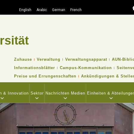
English
Arabic
German
French
rsität
Suche
TOP
Zuhause
Verwaltung
Verwaltungsapparat
AUN-Bibli
HEADER
Informationsblätter
Campus-Kommunikation
Seitenv
NAVIGATION
MENU
Preise und Errungenschaften
Ankündigungen & Stelle
n & Innovation
Sektor
Nachrichten Medien
Einheiten & Abteilunge