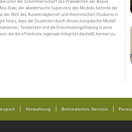
ndel unter der Schirmherrschaft des Präsidenten der Assiut
 Abu-Bakr, der akademische Supervisor des Modells, betonte die
aus der Welt des Auswendiglernen und theoretischen Studiums in
ügte hinzu, dass die Studenten durch dieses europäische Modell
chanismen, Tendenzen und die Entscheidungsfindung in einer
on, die die effektivste regionale Integrität darstellt, kennen zu
FOOTER
nsport
Verwaltung
Behinderten-Service
Perso