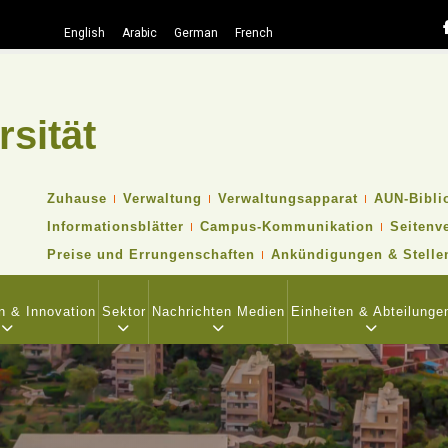
English
Arabic
German
French
rsität
Suche
TOP
Zuhause
Verwaltung
Verwaltungsapparat
AUN-Bibli
HEADER
Informationsblätter
Campus-Kommunikation
Seitenv
NAVIGATION
MENU
Preise und Errungenschaften
Ankündigungen & Stelle
n & Innovation
Sektor
Nachrichten Medien
Einheiten & Abteilunge