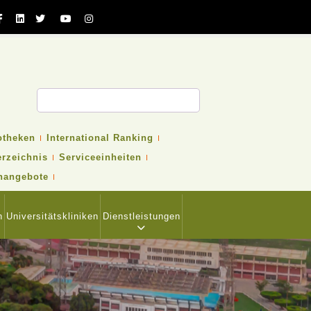
otheken
International Ranking
erzeichnis
Serviceeinheiten
nangebote
n
Universitätskliniken
Dienstleistungen