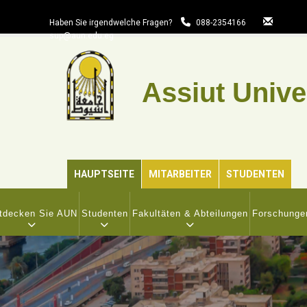
Direkt
zum
Haben Sie irgendwelche Fragen?
088-2354166
sup@aun.edu.eg
Inhalt
Assiut Unive
HAUPTSEITE
MITARBEITER
STUDENTEN
IN
VIGATION
tdecken Sie AUN
Studenten
Fakultäten & Abteilungen
Forschunge