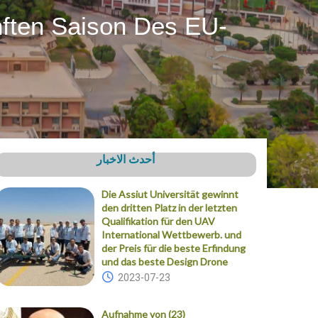
nften Saison Des EU-
أحدث الاخبار
Die Assiut Universität gewinnt
den dritten Platz in der letzten
Qualifikation für den UAV
International Wettbewerb. und
der Preis für die beste Erfindung
und das beste Design Drone
2023-07-23
Aufnahme von (23)