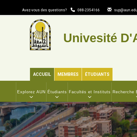
Aller
au
Avez-vous des questions?
088-2354166
sup@aun.edu
contenu
principal
Univesité D'
ACCUEIL
MEMBRES
ÉTUDIANTS
MAIN
NAVIGATION
Explorez AUN
Étudiants
Facultés et Instituts
Recherche E