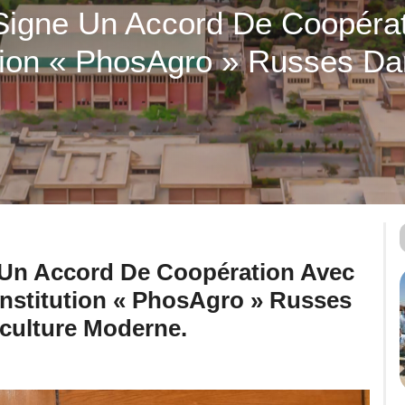
 Signe Un Accord De Coopérat
tution « PhosAgro » Russes 
e Un Accord De Coopération Avec
’institution « PhosAgro » Russes
culture Moderne.