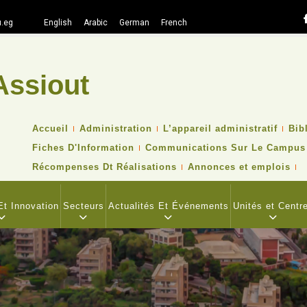
.eg
English
Arabic
German
French
Assiout
Recher
TOP
Accueil
Administration
L’appareil administratif
Bib
HEADER
Fiches D'Information
Communications Sur Le Campus
NAVIGATION
MENU
Récompenses Dt Réalisations
Annonces et emplois
t Innovation
Secteurs
Actualités Et Événements
Unités et Centr