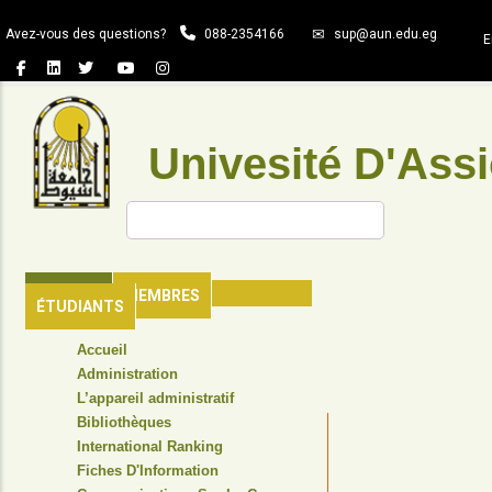
Aller
Avez-vous des questions?
088-2354166
sup@aun.edu.eg
au
E
contenu
principal
Univesité D'Assi
Rechercher
ACCUEIL
MEMBRES
ÉTUDIANTS
TOP
Accueil
HEADER
Administration
NAVIGATION
L’appareil administratif
MENU
Bibliothèques
International Ranking
Fiches D'Information