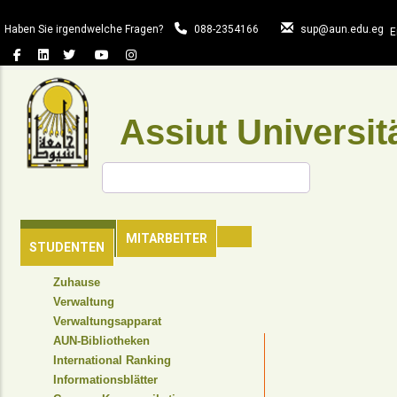
Direkt
zum
Haben Sie irgendwelche Fragen?
088-2354166
sup@aun.edu.eg
E
Inhalt
Assiut Universit
Suche
HAUPTSEITE
MITARBEITER
STUDENTEN
TOP
Zuhause
HEADER
Verwaltung
NAVIGATION
Verwaltungsapparat
MENU
AUN-Bibliotheken
International Ranking
Informationsblätter