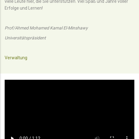
viele Leute hier, die Sie unterstützen. Viel Spaß und Jahre voller
Erfolge und Lernen!
Prof/Ahmed Mohamed Kamal El-Minshawy
Universitätspräsident
Verwaltung