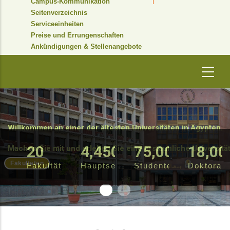
Campus-Kommunikation
Seitenverzeichnis
Serviceeinheiten
Preise und Errungenschaften
Ankündigungen & Stellenangebote
Willkommen an einer der ältesten Universitäten in Ägypten.
20
4,450
75,000
18,00
Machen Sie mit und erleben Sie eine erstaunliche Universitä
Fakultäten
Fakultäten
Hauptseite
Studenten
Doktoran