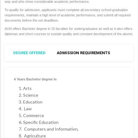
way and who show considerable academic performance.
To qualify for admission, applicants must complete all secondary school graduation
requirements, maintain a high level of academic performance, and submit all required
documents before the set deadlines.
AUN offers Bachelor degree in 15 faculties for undergraduates as well as it also offers
diplomas and short courses to sustain quality and constant development of the alumni.
DEGREE OFFERED
ADMISSION REQUIREMENTS
4 Years Bachelor degree in
Arts
Science
Education
Law
Commerce
Specific Education
Computers and Information,
Agriculture