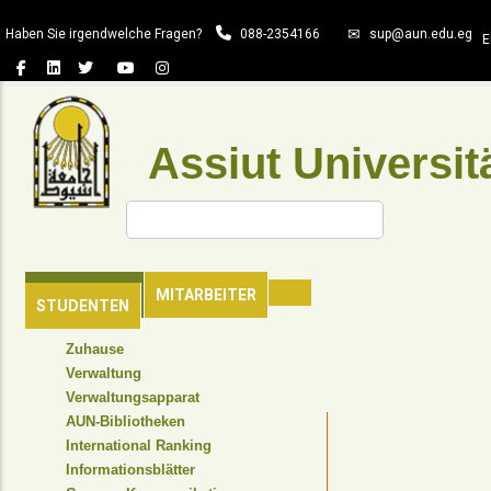
Direkt
Haben Sie irgendwelche Fragen?
088-2354166
sup@aun.edu.eg
zum
E
Inhalt
Assiut Universit
Suche
HAUPTSEITE
MITARBEITER
STUDENTEN
TOP
Zuhause
HEADER
Verwaltung
NAVIGATION
Verwaltungsapparat
MENU
AUN-Bibliotheken
International Ranking
Informationsblätter