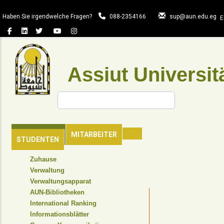
Direkt
zum
Haben Sie irgendwelche Fragen?
088-2354166
sup@aun.edu.eg
E
Inhalt
Assiut Universit
Suche
HAUPTSEITE
MITARBEITER
STUDENTEN
TOP
Zuhause
HEADER
Verwaltung
NAVIGATION
Verwaltungsapparat
MENU
AUN-Bibliotheken
International Ranking
Informationsblätter