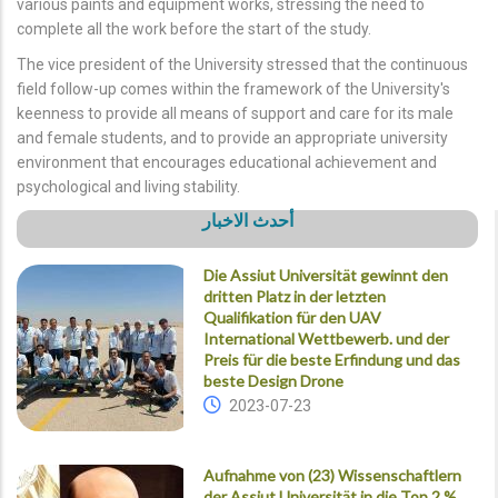
various paints and equipment works, stressing the need to
complete all the work before the start of the study.
The vice president of the University stressed that the continuous
field follow-up comes within the framework of the University's
keenness to provide all means of support and care for its male
and female students, and to provide an appropriate university
environment that encourages educational achievement and
psychological and living stability.
أحدث الاخبار
Die Assiut Universität gewinnt den
dritten Platz in der letzten
Qualifikation für den UAV
International Wettbewerb. und der
Preis für die beste Erfindung und das
beste Design Drone
2023-07-23
Aufnahme von (23) Wissenschaftlern
der Assiut Universität in die Top 2 %