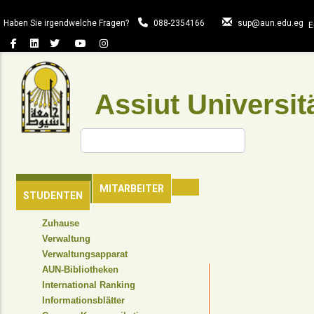
Direkt
zum
Haben Sie irgendwelche Fragen?
088-2354166
sup@aun.edu.eg
E
Inhalt
Assiut Universit
Suche
HAUPTSEITE
MITARBEITER
STUDENTEN
TOP
Zuhause
HEADER
Verwaltung
NAVIGATION
Verwaltungsapparat
MENU
AUN-Bibliotheken
International Ranking
Informationsblätter