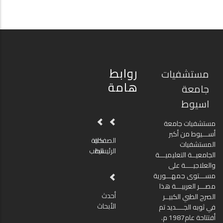
روابط
مستشفيات
هامة
جامعة
اسيوط
مستشفيات جامعة
أســـيوط من أكبر
الصفحة
كلية
المستشفيات
الرئيسية
الطب
الجامعيــة التعليميـــة
والعلاجيــــة على
مســـتوى جمهـــورية
مصـــر العربيـــة هذا
أحدث
الصرح الطبي الكبيــر
الأبحاث
في ثوبه الجــــديد تم
أفتتاحة عام1987 م.