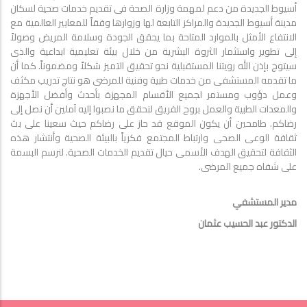
أسيوط الجديدة من دعم لمهمة وزارة الصحة فى تقديم خدمات صحية لسكان
مدينة أسيوط الجديدة والمراكز التابعة لها وزوارها وفقاً للمعايير العالمية مع
الانتفاع الأمثل بالموارد المتاحة بما يحقق الجودة وسلامة المريض وصولاً
إلى تطوير واستثمار الثروة البشرية من خلال بيئة تعليمية ابداعية والذى
سيتوج بإذن الله رويتنا المستقبلية نحو تحقيق التميز شكلاً ومضموناً. كما أن
ما تقدمه المستشفى من خدمات طبية وفنية للمرضى هو نتاج تدريب مكثف
وعمل دؤوب ومستمر لجميع الأقسام المجهزة بأحدث وأفضل الأجهزة
والمعدات الطبية والعمل بروح الفريق لنحقق ما نصبوا إليه آملين أن نصل إلى
رضاكم. طامحين أن يكون الموقع قد حاز على رضاكم حيث سعينا على بث
ثقافة الوعى الصحى وارتباط المجتمع فكرياً بالبيئة الصحية وأنتشار هذه
الثقافة لتحقيق الهدف الأسمى حيال تقديم الخدمات الصحية. لنرسم البسمة
على شفاه جميع المرضى.
مدير المستشفي
الدكتور عبد الحسيب عثمان