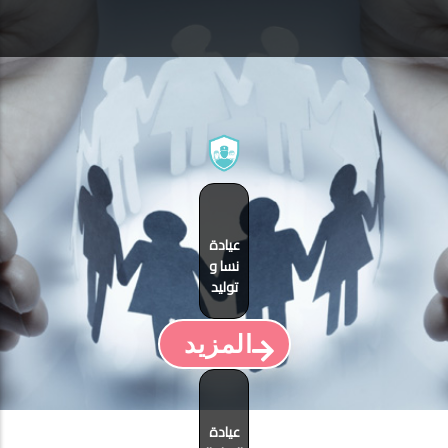
عيادة
نسا و
توليد
المزيد
عيادة