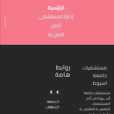
الرئيسية
FOOTER
إدارة المستشفى
اتصل
اتصل بنا
روابط
مستشفيات
هامة
جامعة
اسيوط
مستشفيات جامعة
أســـيوط من أكبر
الصفحة
كلية
المستشفيات
الرئيسية
الطب
الجامعيــة التعليميـــة