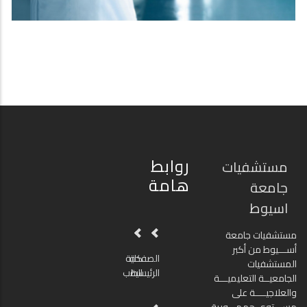
روابط
مستشفيات
هامة
جامعة
اسيوط
مستشفيات جامعة
أســـيوط من أكبر
الصفحة
كلية
المستشفيات
الرئيسية
الطب
الجامعيــة التعليميـــة
والعلاجيــــة على