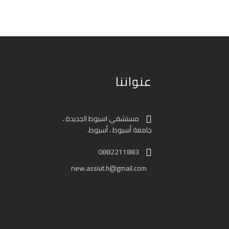
عنواننا
مستشفي اسيوط الجديدة ،
جامعة أسيوط ، أسيوط.
0882211883
new.assiut.h@gmail.com