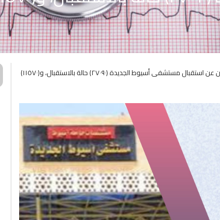
في حصادها السنوي لعام ٢٠٢٥م ... مستشفيات جامعة أسيوط تعلن عن استقبال مستشفى أسيوط الجديدة (٢٧٠٩٠) حالة بالاستقبال، و(١١٥٧٠)