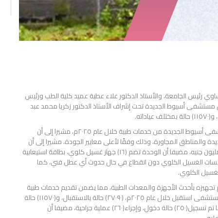
اوي رئيس الجامعة، والأستاذ الدكتور علاء عطية عميد كلية الطب ورئيس
 مستشفى أسيوط الجديدة تحت إشراف الأستاذ الدكتور زكريا محمد عبد
وخلال البيان، أشاد الأستاذ الدكتور أحمد المنشاوي بما قدمه مستشفى أسيوط الجديدة من خدمات طبية خلال عام ٢٠٢٥م، مشيرا إلى أن
والمناطق المجاورة، وذلك وفقًا لأعلى معايير الجودة، مشيرا إلى أن
المستشفى شهد افتتاح وحدة الكلى الصناعي بتكلفة تجاوزت(٢٠) مليون جنيه، مضيفا أن الوحدة تضم (١٦) جهاز غسيل كلوي، بطاقة استيعابية
 لضمان استمرارية جلسات الغسيل الكلوي دون انقطاع في حال حدوث أي عطل فني، كما
غسيل الكلوي.
 تجهيزه بأحدث الأجهزة والمعدات الطبية، مما يضمن تقديم خدمات طبية
عالية الجودة، ويضم العديد من الوحدات المتميزة، مشيرا إلى أن المستشفى استقبل خلال عام ٢٠٢٥م، (٢٧٠٩٠) حالة بالاستقبال، و(١١٥٧٠) حالة
بمختلف عياداته، وإجراء (٧٣٢٠) تحليل بالمعمل، و(٦٢١٥) أشعة، كما تم تسجيل(٢٥٠) حالة دخول، وإجراء(٢٦٠) عملية جراحية، مضيفا أن