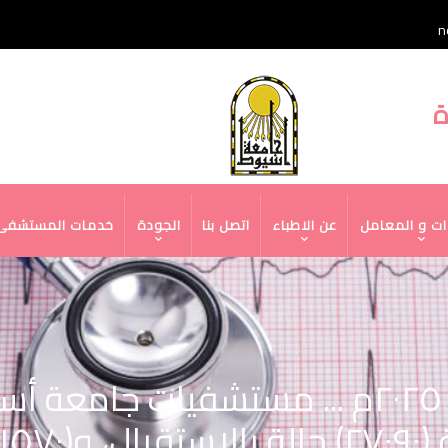
n
قائمة
ة
الجامعة
ات و المعامل
عن الاطباء
اتصل بنا
الجودة
خدمات المستشفى
في حصادها السنوي لعام ٢٠٢٥م ... مستشفي
اداته