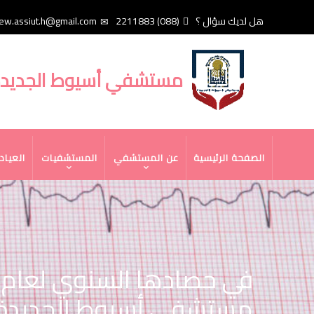
تجاوز
هل لديك سؤال ؟
(088) 2211883
ew.assiut.h@gmail.com
إلى
المحتوى
الرئيسي
مستشفي أسيوط الجديد
MAIN
الصفحة الرئيسية
عن المستشفي
المستشفيات
العياد
NAVIGATION
مستشفى أسيوط الجديدة (٢٧٠٩٠) حالة بالاستقبال، و(١١٥٧٠) حالة بمختلف عي