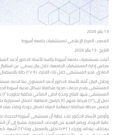
13 يناير 2026
المصدر : المركز الإعلامي لمستشفيات جامعة أسيوط
التاريخ : 13 يناير 2026
أعلنت مستشفيات جامعة أسيوط برئاسة الأستاذ الدكتور أحمد المنش
مجلس إدارة المستشفيات الجامعية، خلال بيان رسمي، عن استقبال
الصادق، مدير المستشفى خلال تلك الفترة، (٢٧٠٩٠) حالة بالاستقبال، و(١١٥٧٠) حالة بمختلف عياداته.
المستشفى يقدم خدمات صحية متكاملة لسكان مدينة أسيوط الجديدة 
تصل إلى(١٢) مريضا، منهم (٤) كراسي احتياطية،
تتضمن محطة متكاملة لمعالجة المياه لضمان جودة ونقاء مياه ال
وأوضح الأستاذ الدكتور علاء عطية أن مستشفى أسيوط الجديدة، تم