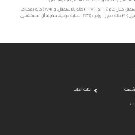
وأشار الأستاذ الدكتور زكريا محمد عبد الصادق إلى أن المستشفى استقبل خلال عام ٢٠٢٤م، (٢٠٦٧٠) حالة بالاستقبال، و(٦٧٩١) حالة بمختلف
عياداته، وإجراء (١١٦٣٨) تحليل بالمعمل، و(٥٤٢٩) أشعة، كما تم تسجيل(٩٠٠) حالة دخول، وإجراء(٢٣٦) عملية جراحية، مضيفا أن المستشفى
رئيسية
كلية الطب
اث