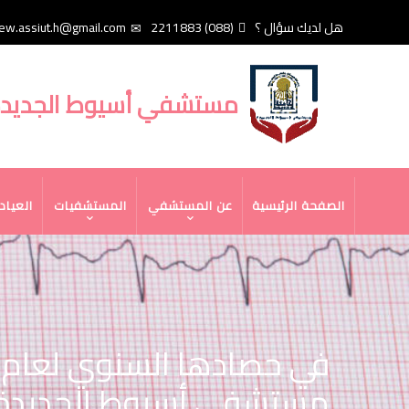
تجاوز
هل لديك سؤال ؟
(088) 2211883
ew.assiut.h@gmail.com
إلى
المحتوى
الرئيسي
مستشفي أسيوط الجديد
MAIN
الصفحة الرئيسية
عن المستشفي
المستشفيات
العياد
NAVIGATION
مستشفى أسيوط الجديدة (٢٠٦٧٠) حالة بالاستقبال، و(٦٧٩١) حالة بمختلف عي