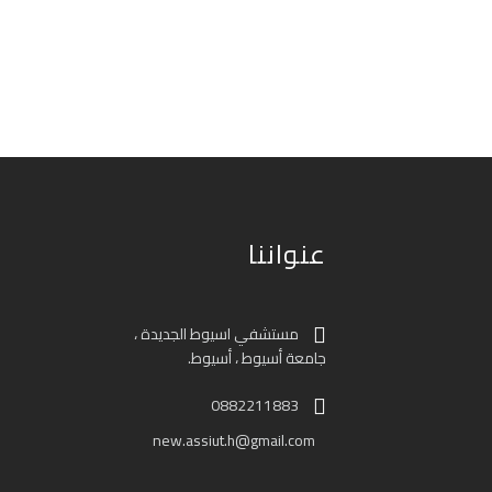
عنواننا
مستشفي اسيوط الجديدة ،
جامعة أسيوط ، أسيوط.
0882211883
new.assiut.h@gmail.com