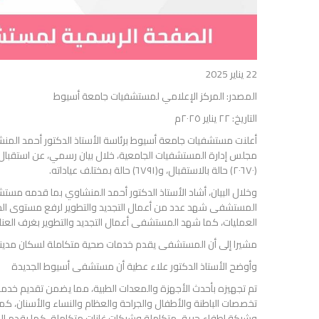
22 يناير 2025
المصدر: المركز الإعلامي لمستشفيات جامعة أسيوط
التاريخ: ٢٢ يناير ٢٠٢٥م
أعلنت مستشفيات جامعة أسيوط برئاسة الأستاذ الدكتور أحمد المنش
مجلس إدارة المستشفيات الجامعية، خلال بيان رسمي، عن استقبال 
(٢٠٦٧٠) حالة بالاستقبال، و(٦٧٩١) حالة بمختلف عياداته.
المستشفى شهد عدد من أعمال التجديد والتطوير لرفع مستوى الخدم
العمليات، كما شهد المستشفى أعمال التجديد والتطوير بغرف العنا
مشيرا إلى أن المستشفى يقدم خدمات صحية متكاملة لسكان مدينة أ
وأوضح الأستاذ الدكتور علاء عطية أن مستشفى أسيوط الجديدة
تم تجهيزه بأحدث الأجهزة والمعدات الطبية، مما يضمن تقديم خدما
تخصصات الباطنة والأطفال والجراحة والعظام والنساء والأسنان، كم
وشبكة إطفاء حريق متكاملة وشبكات غازات متكاملة، كما يقدم ال