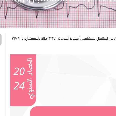
في حصادها السنوي لعام ٢٠٢٤م ... مستشفيات جامعة أسيوط تعلن عن استقبال مستشفى أسيوط الجديدة (٢٠٦٧٠) حالة بالاستقبال، و(٦٧٩١)