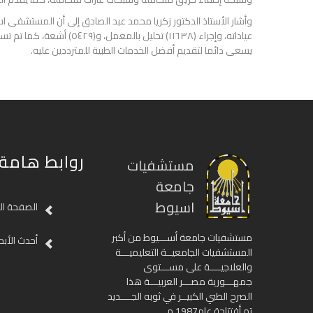
يسعى دائما لتقديم أفضل الخدمات الطبية للمترددين عليه.
روابط هامة
مستشفيات
جامعة
اسيوط
الصفحة ال
مستشفيات جامعة أســـيوط من أكبر
أحدث الأبح
المستشفيات الجامعيــة التعليميـــة
والعلاجيــــة على مســـتوى
جمهـــورية مصـــر العربيـــة هذا
الصرح الطبي الكبيــر في ثوبه الجــــديد
تم أفتتاحة عام1987 م.