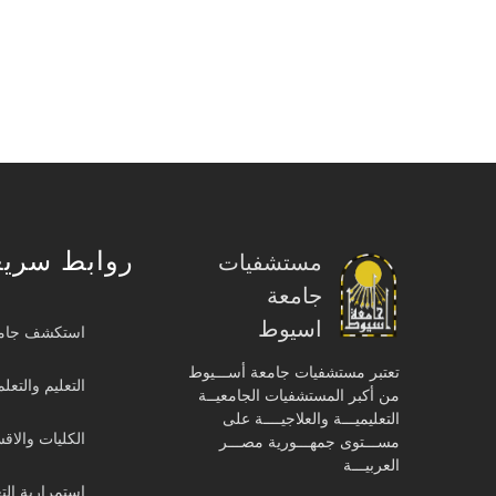
روابط سريع
مستشفيات
جامعة
اسيوط
استكشف جام
تعتبر مستشفيات جامعة أســـيوط
التعليم والتعلم
من أكبر المستشفيات الجامعيــة
التعليميـــة والعلاجيــــة على
الكليات والاق
مســـتوى جمهـــورية مصـــر
العربيـــة
استمرارية الت