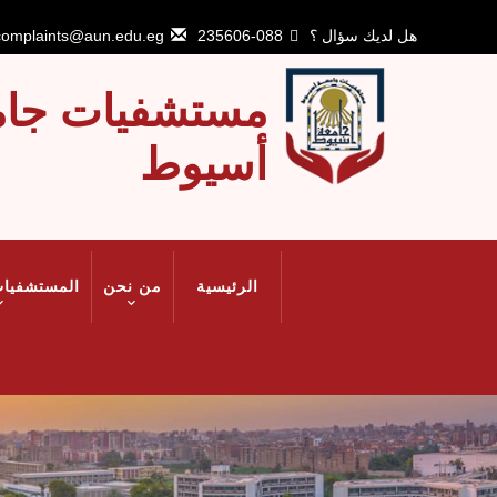
تجاوز
إلى
هل لديك سؤال ؟
088-235606
complaints@aun.edu.eg
المحتوى
الرئيسي
مستشفيات جام
أسيوط
MAIN
الرئيسية
من نحن
المستشفيات
NAVIGATION