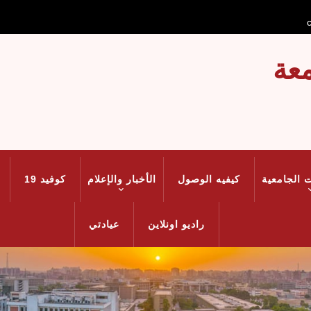
عة
 الجامعية
كيفيه الوصول
الأخبار والإعلام
كوفيد 19
راديو اونلاين
عيادتي