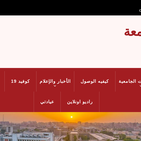
عة
 الجامعية
كيفيه الوصول
الأخبار والإعلام
كوفيد 19
راديو اونلاين
عيادتي