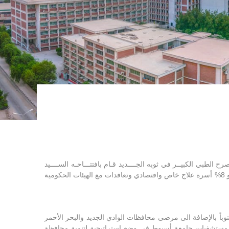
الطبي الكبيــر في ثوبه الجــــديد قـام بافتتـــاحـه الســــيد
الرئيـس/ محمد حسني مبارك عام1987 م حيث بلغ عدد الأسرة الإجمالية للمستشفيات الجامعية قرابة ثلاثة آلاف سرير منها 92% أسرة مجاني و 8% أسرة علاج خاص واقتصادي وتعاقدات مع الهيئات الحكومية
ً بالإضافة الى مرضى محافظات الوادي الجديد والبحر الأحمر
ركت مستشفيات جامعة أسيوط فى وضع إستراتيجية لتنمية محافظة