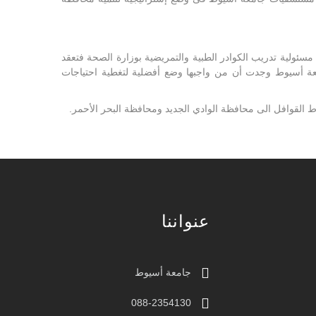
202م وقد حملت المستشفيات الجامعية على عاتقها مسئولية تدريب الكوادر الطبية والتمريضية بوزارة الصحة فتعقد
جامعة أسيوط وجدت أن من واجبها وضع أفضلية لتغطية احتياجات
لقوافل الى محافظة الوادي الجديد ومحافظة البحر الأحمر.
عنواننا
جامعة أسيوط
088-2354130