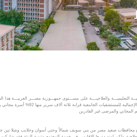
تعليميـــة والعلاجيــــة على مســـتوى جمهـــورية مصـــر العربيـــة هذا الصرح 
 المجاني والمرضى غير القادرين
ع محافظات صعيد مصر من بني سويف شمالاً وحتى أسوان وحلايب وشلا تين جنوبا
العلاجية ولكن امتد دورها الإقليمي فى خدمة المجتمع وتنمية البيئة فقد شا