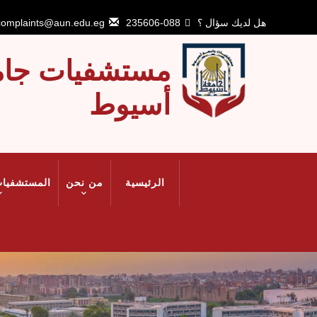
تجاوز
إلى
هل لديك سؤال ؟
088-235606
complaints@aun.edu.eg
المحتوى
الرئيسي
مستشفيات جام
أسيوط
MAIN
الرئيسية
من نحن
المستشفيات
NAVIGATION