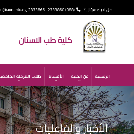
تجاوز
إلى
هل لديك سؤال ؟
(088) 2333860 -2333866 Fax
an@aun.edu.eg
المحتوى
الرئيسي
كلية طب الاسنان
MAIN
الرئيسية
عن الكلية
الأقسام
طلاب المرحلة الجامعي
NAVIGATION
الأخبار والفاعليات