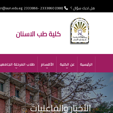
تجاوز
إلى
هل لديك سؤال ؟
(088) 2333860 -2333866 Fax
an@aun.edu.eg
المحتوى
الرئيسي
كلية طب الاسنان
MAIN
الرئيسية
عن الكلية
الأقسام
طلاب المرحلة الجامعي
NAVIGATION
الأخبار والفاعليات