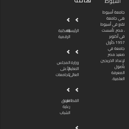
أسيوط
جامعة أسيوط
هي جامعة
تقع في أسيوط
، مصر. تأسست
الرئيسية
المكتبة
في أكتوبر
الرقمية
1957 كأول
جامعة في
صعيد مصر
لإعداد الخريجين
وزارة
المجلس
بأصول
التعليم
الأعلى
المعرفة
العالى
للجامعات
العلمية.
القطاعات
فريق
رعاية
الشباب