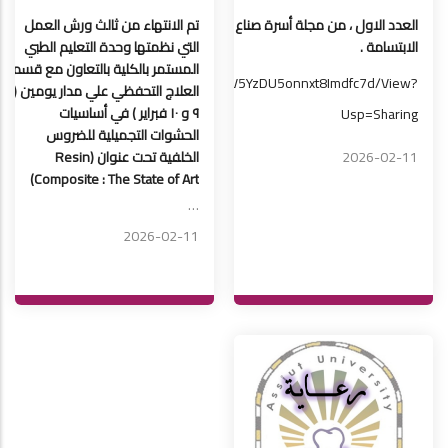
العدد الاول ، من مجلة أسرة صناع
تم الانتهاء من ثالث ورش العمل
الابتسامة .
التي نظمتها وحدة التعليم الطبي
المستمر بالكلية بالتعاون مع قسم
ive.google.com/file/d/1pTKQnXMLFnYzV5YzDU5onnxt8Imdfc7d/view?
العلاج التحفظي علي مدار يومين (
٩ و ١٠ فبراير ) في أساسيات
Usp=sharing
الحشوات التجميلية للضروس
الخلفية تحت عنوان (Resin
2026-02-11
Composite : The State of Art)
…
2026-02-11