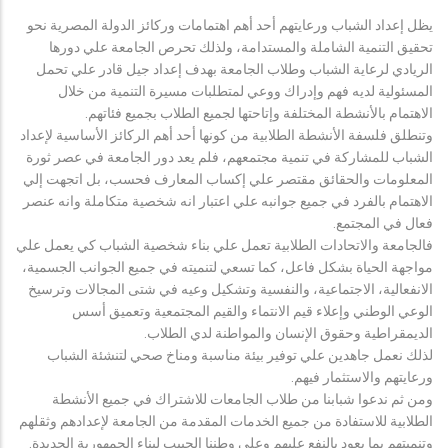
يظل إعداد الشباب ورعايتهم أحد أهم اهتمامات وركائز الدولة المصرية نحو
تحقيق التنمية الشاملة والمستدامة، ولذلك تحرص الجامعة علي دورها
الريادي لرعاية الشباب وطلاب الجامعة بهدف إعداد جيل قادر علي تحمل
المسئولية لديه فهم وإدراك ووعي لمتطلبات مسيرة التنمية من خلال
الاهتمام بالأنشطة المختلفة وإتاحتها لجميع الطلاب بجميع فئاتهم.
وتنطلق فلسفة الأنشطة الطلابية من كونها أحد أهم الركائز الأساسية لإعداد
الشباب للمشاركة في تنمية مجتمعهم، فلم يعد دور الجامعة في عصر ثورة
المعلومات والحقائق مقتصر علي إكساب المعارف فحسب، بل اتجهت إلي
الاهتمام بالفرد في جميع جوانبه علي اعتبار انه شخصية متكاملة وانه عنصر
فعال في المجتمع.
فالجامعة والاتحادات الطلابية تعمل علي بناء شخصية الشباب كي يعمل علي
مواجهة الحياة بشكل فاعل، كما تسعي لتنميته في جميع الجوانب الجسمية،
الانفعالية، الاجتماعية، والنفسية وتشكيل وعيه في شتى المجالات وترسيخ
الوعي الوطني وإعلاء قيم الانتماء والقيم المجتمعية وتعميق أسس
الديمقراطية وحقوق الإنسان والمواطنة لدي الطلاب.
لذلك نعمل جاهدين علي توفير بيئة مناسبة ومناخ صحي لتنشئة الشباب
ورعايتهم والاستثمار فيهم.
ومن ثم ندعوا شبابنا من طلاب الجامعات للاشتراك في جميع الأنشطة
الطلابية للاستفادة من جميع الخدمات المقدمة من الجامعة لإعدادهم وثقلهم
وتنميتهم بما يعود بالنفع عليهم وعلي وطننا الحبيب لبناء الجمهورية الجديدة.