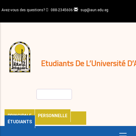
Aller
au
Avez-vous des questions?
088-2345606
sup@aun.edu.eg
contenu
N-
principal
Home
Règlements
&
décisions
Expatriés
Journal
Etudiants De L’Université D’
Rechercher
PRINCIPALE
PERSONNELLE
ÉTUDIANTS