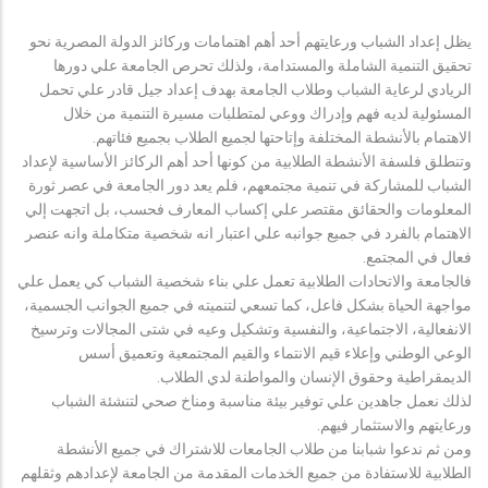
يظل إعداد الشباب ورعايتهم أحد أهم اهتمامات وركائز الدولة المصرية نحو
تحقيق التنمية الشاملة والمستدامة، ولذلك تحرص الجامعة علي دورها
الريادي لرعاية الشباب وطلاب الجامعة بهدف إعداد جيل قادر علي تحمل
المسئولية لديه فهم وإدراك ووعي لمتطلبات مسيرة التنمية من خلال
الاهتمام بالأنشطة المختلفة وإتاحتها لجميع الطلاب بجميع فئاتهم.
وتنطلق فلسفة الأنشطة الطلابية من كونها أحد أهم الركائز الأساسية لإعداد
الشباب للمشاركة في تنمية مجتمعهم، فلم يعد دور الجامعة في عصر ثورة
المعلومات والحقائق مقتصر علي إكساب المعارف فحسب، بل اتجهت إلي
الاهتمام بالفرد في جميع جوانبه علي اعتبار انه شخصية متكاملة وانه عنصر
فعال في المجتمع.
فالجامعة والاتحادات الطلابية تعمل علي بناء شخصية الشباب كي يعمل علي
مواجهة الحياة بشكل فاعل، كما تسعي لتنميته في جميع الجوانب الجسمية،
الانفعالية، الاجتماعية، والنفسية وتشكيل وعيه في شتى المجالات وترسيخ
الوعي الوطني وإعلاء قيم الانتماء والقيم المجتمعية وتعميق أسس
الديمقراطية وحقوق الإنسان والمواطنة لدي الطلاب.
لذلك نعمل جاهدين علي توفير بيئة مناسبة ومناخ صحي لتنشئة الشباب
ورعايتهم والاستثمار فيهم.
ومن ثم ندعوا شبابنا من طلاب الجامعات للاشتراك في جميع الأنشطة
الطلابية للاستفادة من جميع الخدمات المقدمة من الجامعة لإعدادهم وثقلهم