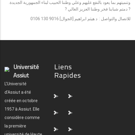
وتنميتهم بما يعود بالنفع عليهم وعلي وطننا الحبيب لبناء الجمهورية الجديدة.
? دمتم شبابنا فخر وطننا العزيز الغالي ?
للاتصال والتواصل : د هيثم ابراهيم [الجوال] ‏‪0106 130 9016‬‏
Liens
Université
Rapides
Assiut
L'Université
d'Assiut a été
">
">
créée en octobre
1957 à Assiut. Elle
">
">
considère comme
la première
">
">
université de Haute