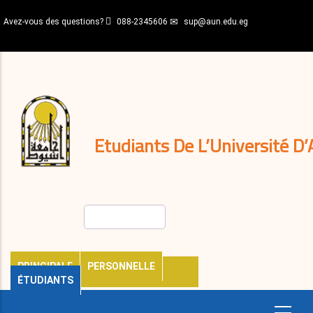
Aller
Avez-vous des questions?
088-2345606
sup@aun.edu.eg
au
contenu
N-
principal
Home
Règlements
&
décisions
Expatriés
Journal
Etudiants De L’Université D’
Rechercher
PRINCIPALE
PERSONNELLE
ÉTUDIANTS