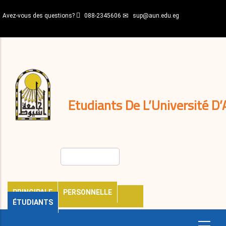
Aller
Avez-vous des questions?
088-2345606
sup@aun.edu.eg
au
contenu
N-
principal
Home
Règlements
&
décisions
Expatriés
Journal
Etudiants De L’Université D’
Rechercher
PRINCIPALE
PERSONNELLE
ÉTUDIANTS