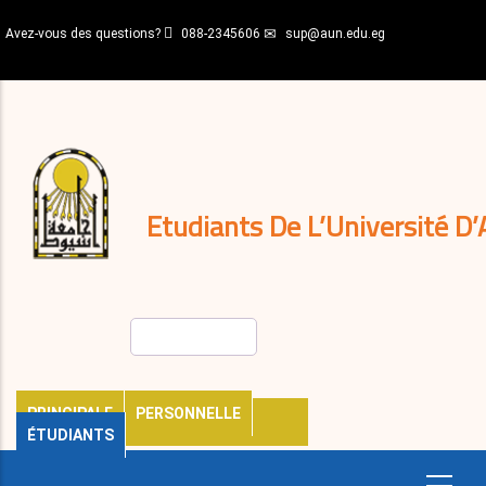
Aller
Avez-vous des questions?
088-2345606
sup@aun.edu.eg
au
contenu
N-
principal
Home
Règlements
&
décisions
Expatriés
Journal
Etudiants De L’Université D’
Rechercher
PRINCIPALE
PERSONNELLE
ÉTUDIANTS