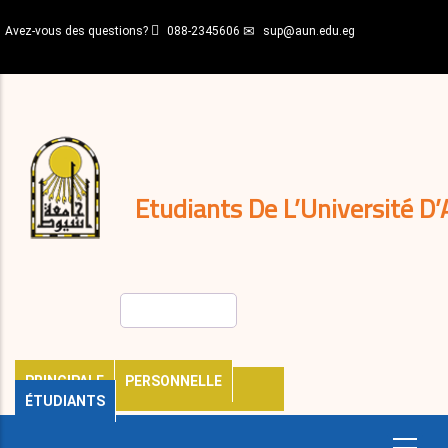
Aller
Avez-vous des questions?
088-2345606
sup@aun.edu.eg
au
contenu
N-
principal
Home
Règlements
&
décisions
Expatriés
Journal
Etudiants De L’Université D’
Rechercher
PRINCIPALE
PERSONNELLE
ÉTUDIANTS