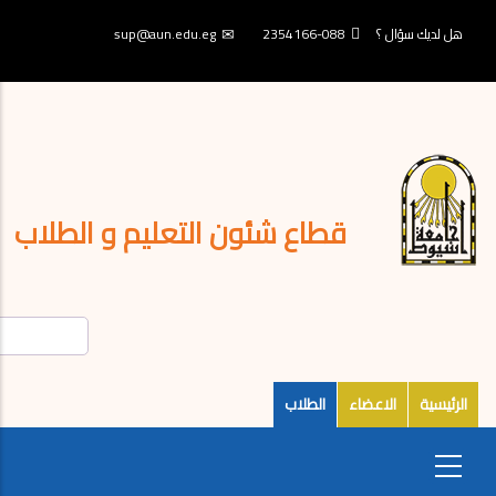
تجاوز
إلى
هل لديك سؤال ؟
088-2354166
sup@aun.edu.eg
المحتوى
الرئيسي
قطاع شئون التعليم و الطلاب
الرئيسية
الاعضاء
الطلاب