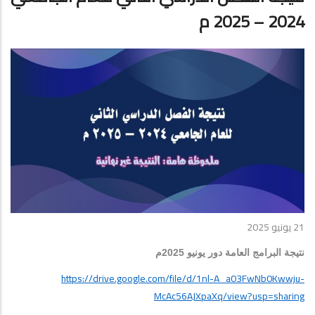
2024 – 2025 م
21 يونيو 2025
نتيجة البرامج العامة دور يونيو 2025م
https://drive.google.com/file/d/1nl-A_a03FwNb0Kwwju-
McAc56AJXpaXq/view?usp=sharing