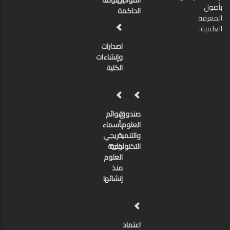
القوانين
دبلومة
بأصول
الحاكمة
المعرفة
العلمية.
اصدارات
وإنشاءات
الكلية
صندوق
قوائم
العلوم
بأسماء
والتنمية
خريجي
كلية
التكنولوجية
العلوم
منذ
إنشائها
اعتماد