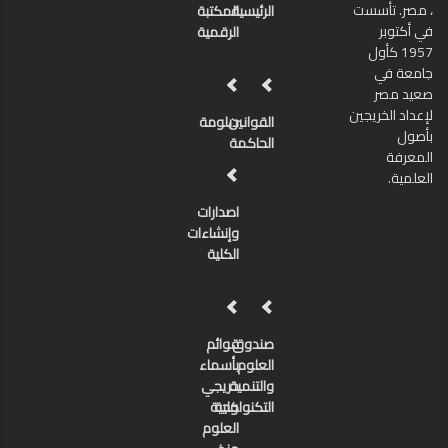
، مصر. تأسست
الرئيسية
المكتبة
في أكتوبر
الرقمية
1957 كأول
جامعة في
صعيد مصر
لإعداد الخريجين
القوانين
دبلومة
بأصول
الحاكمة
المعرفة
العلمية.
اصدارات
وإنشاءات
الكلية
صندوق
قوائم
العلوم
بأسماء
والتنمية
خريجي
كلية
التكنولوجية
العلوم