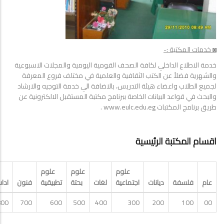
◙ خدمات المكتبة :-
خدمة الاطلاع الداخلي لكافة الصحف القومية اليومية والمجلات الاسبوعية
والشهرية فضلاً عن الكتب الثقافية والعلمية في مختلف فروع المعرفة
لجميع الطلاب واعضاء هيئة التدريس، بالاضافة الي خدمة التوجيه والارشاد
والبحث في قواعد البيانات الخاصة ببرنامج مكتبة المستقبل الالكترونية عن
طريق برنامج المكتبات www.eulc.edu.eg .
اقسام المكتبة الرئيسية
علوم
علوم
علوم
عام
فلسفة
ديانات
اجتماعية
لغات
بحتة
تطبيقية
فنون
ادا
800
700
600
500
400
300
200
100
00