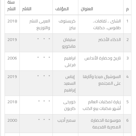
سنة
م
العنوان
المؤلف
الناشر
النشر
1
الشاى .. ثقافات..
كريستوف
العربى للنشر
2018
طقوس.. حكايات
بيترز
والتوزيع
2
الذكاء الأخضر
ستيفان
" " "
2019
مانكوزو
3
تاريخ وحضارة الأندلس
ابراهيم
" " "
2006
فرغلى
4
السوشيال ميديا وآثارها
إيناس
" " "
2019
على المجتمع
السعيد
إبراهيم
5
زيارة لمكتبات العالم
خورخى
" " "
2018
أشهر مكتبات بيع الكتب
كاريون
6
موسوعة الحضارة
سمير أديب
" " "
2000
المصرية القديمة