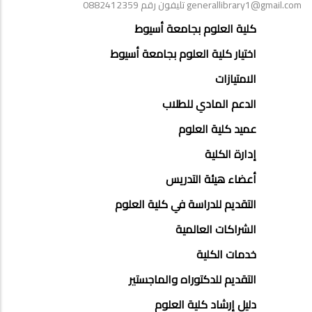
generallibrary1@gmail.com تليفون رقم 0882412359
ABOUT
كلية العلوم بجامعة أسيوط
FACULTY
اختيار كلية العلوم بجامعة أسيوط
OF
الامتيازات
ENGINEERING
الدعم المادي للطلاب
عميد كلية العلوم
إدارة الكلية
أعضاء هيئة التدريس
التقديم للدراسة في كلية العلوم
الشراكات العالمية
خدمات الكلية
التقديم للدكتوراه والماجستير
دليل إرشاد كلية العلوم