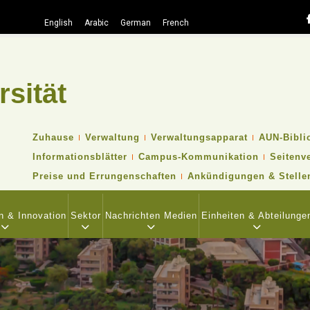
English
Arabic
German
French
rsität
Suche
TOP
Zuhause
Verwaltung
Verwaltungsapparat
AUN-Bibli
HEADER
Informationsblätter
Campus-Kommunikation
Seitenv
NAVIGATION
MENU
Preise und Errungenschaften
Ankündigungen & Stelle
n & Innovation
Sektor
Nachrichten Medien
Einheiten & Abteilunge