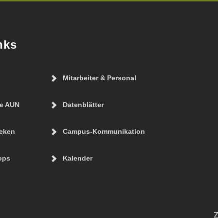
nks
Mitarbeiter & Personal
ie AUN
Datenblätter
eken
Campus-Kommunikation
ops
Kalender
Z