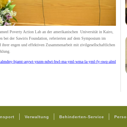
Jameel Poverty Action Lab an der amerikanischen Universität in Kairo,
n bei der Sawiris Foundation, referierten auf dem Symposium im
 ihrer engen und effektiven Zusammenarbeit mit zivilgesellschaftlichen
cklung.
m-almdny-bjamt-asywt-ynzm-ndwt-hwl-ma-yml-wma-la-yml-fy-swq-alml
FOOTER
nsport
Verwaltung
Behinderten-Service
Perso