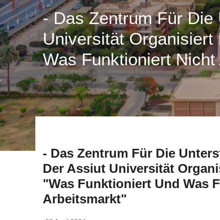
- Das Zentrum Für Die 
Universität Organisier
Was Funktioniert Nicht
- Das Zentrum Für Die Unters
Der Assiut Universität Organ
"Was Funktioniert Und Was F
Arbeitsmarkt"