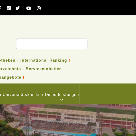
otheken
International Ranking
erzeichnis
Serviceeinheiten
nangebote
n
Universitätskliniken
Dienstleistungen