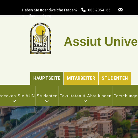
Direkt
zum
Haben Sie irgendwelche Fragen?
088-2354166
sup@aun.edu.eg
Inhalt
Assiut Unive
HAUPTSEITE
MITARBEITER
STUDENTEN
IN
VIGATION
tdecken Sie AUN
Studenten
Fakultäten & Abteilungen
Forschunge