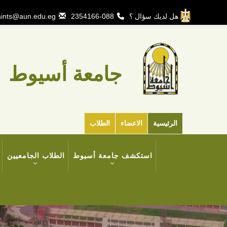
تجاوز
إلى
هل لديك سؤال ؟
088-2354166
ints@aun.edu.eg
المحتوى
الرئيسي
جامعة أسيوط
الرئيسية
الاعضاء
الطلاب
MAIN
استكشف جامعة أسيوط
الطلاب الجامعيين
NAVIGATION