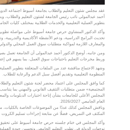
عقد مجلس شئون التعليم والطلاب بجامعة أسيوط اجتماعه الدوري
أحمد عبدالمولى نائب رئيس الجامعة لشئون التعليم والطلاب، 
بتطوير العملية التعليمية والخدمات الطلابية بمختلف كليات الجام
وأكد الدكتور المنشاوي حرص جامعة أسيوط على مواصلة تطوير ال
تحديث البرامج الدراسية، ودعم الأنشطة الأكاديمية والتدريبية، و
والمعارف اللازمة لمواكبة متطلبات سوق العمل المحلي والدولي
ومن جانبه، أوضح الدكتور أحمد عبدالمولى أن الجامعة تعمل بصورة
وربط مخرجات التعليم باحتياجات سوق العمل، بما يسهم في إعدا
وشهد الاجتماع مناقشة عدد من الملفات المتعلقة بتطوير العملية
المنظومة التعليمية وتقديم أفضل سبل الدعم والرعاية للطلاب.
كما وافق المجلس على اعتماد محضر لجنة شئون التعليم والطلاب 
المجتمعية» ضمن متطلبات التثقيف القانوني والمهني بما يتنا
المجلس الأعلى للجامعات بشأن إتاحة اختبارات الدبلومات والمعاهد 
العام الجامعي 2026/2027.
وناقش المجلس كذلك عددًا من الموضوعات الخاصة بالكليات، من بين
المكثف في التمريض، فضلًا عن متابعة إجراءات تسليم الكروت ال
وأكد المجلس في ختام جلسته حرص جامعة أسيوط على تحقيق الانض
توجهات الدولة في تطوير التعليم الجامعي وتحسين جودة العملية ا