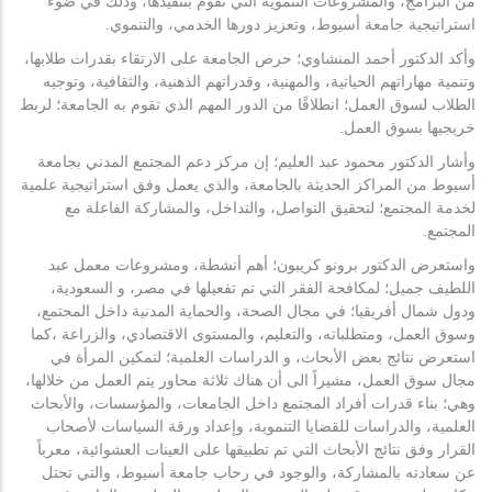
من البرامج، والمشروعات التنموية التي تقوم بتنفيذها، وذلك في ضوء
استراتيجية جامعة أسيوط، وتعزيز دورها الخدمي، والتنموي.
وأكد الدكتور أحمد المنشاوي؛ حرص الجامعة على الارتقاء بقدرات طلابها،
وتنمية مهاراتهم الحياتية، والمهنية، وقدراتهم الذهنية، والثقافية، وتوجيه
الطلاب لسوق العمل؛ انطلاقًا من الدور المهم الذي تقوم به الجامعة؛ لربط
خريجيها بسوق العمل.
وأشار الدكتور محمود عبد العليم؛ إن مركز دعم المجتمع المدني بجامعة
أسيوط من المراكز الحديثة بالجامعة، والذي يعمل وفق استراتيجية علمية
لخدمة المجتمع؛ لتحقيق التواصل، والتداخل، والمشاركة الفاعلة مع
المجتمع.
واستعرض الدكتور برونو كريبون؛ أهم أنشطة، ومشروعات معمل عبد
اللطيف جميل؛ لمكافحة الفقر التي تم تفعيلها في مصر، و السعودية،
ودول شمال أفريقيا؛ في مجال الصحة، والحماية المدنية داخل المجتمع،
وسوق العمل، ومتطلباته، والتعليم، والمستوى الاقتصادي، والزراعة ،كما
استعرض نتائج بعض الأبحاث، و الدراسات العلمية؛ لتمكين المرأة في
مجال سوق العمل، مشيراً الى أن هناك ثلاثة محاور يتم العمل من خلالها،
وهي؛ بناء قدرات أفراد المجتمع داخل الجامعات، والمؤسسات، والأبحاث
العلمية، والدراسات للقضايا التنموية، وإعداد ورقة السياسات لأصحاب
القرار وفق نتائج الأبحاث التي تم تطبيقها على العينات العشوائية، معرباً
عن سعادته بالمشاركة، والوجود في رحاب جامعة أسيوط، والتي تحتل