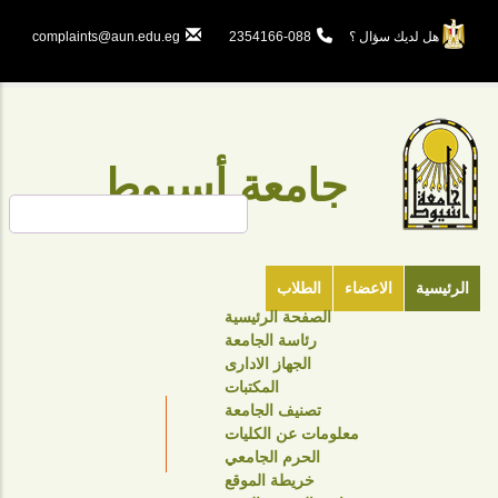
تجاوز
إلى
هل لديك سؤال ؟
088-2354166
complaints@aun.edu.eg
المحتوى
الرئيسي
جامعة أسيوط
بحث
الرئيسية
الاعضاء
الطلاب
الصفحة الرئيسية
TOP
رئاسة الجامعة
HEADER
الجهاز الادارى
NAVIGATION
المكتبات
تصنيف الجامعة
MENU
معلومات عن الكليات
الحرم الجامعي
خريطة الموقع