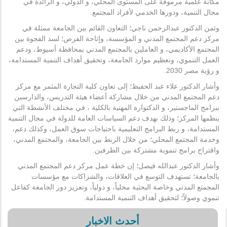
مكانة علمية مرموقة على المستوى المحلي، و الدولي، و الرائدة في
مجال التنمية، ودورها الخدمي لأفراد المجتمع.
وثمن الدكتور عبدالرحمن ناجي؛ التعاون القائم بين الجامعة ممثلة في
مركز دعم المجتمع المدني و المؤسسة، وإتاحة الفرص؛ لسد الفجوة بين
المجتمع الأكاديمي، و العاملين بالمجتمع المدني بمحافظة أسيوط، ودعم
العمل التنموي، وتعظيم موارد الجامعة، وتحقيق أهداف التنمية المستدامة،
و رؤية مصر 2030.
وأشار الدكتور علاء عبد الحفيظ؛ إلى تعاون كلية التجارة المثمر مع مركز
دعم المجتمع المدني من خلال مشاركة أعضاء هيئة التدريس، والدارسين
ببرامج الماجستير، و الدكتوارة المهنية بالكلية ، في مختلف الأنشطة التي
ينظمها المركز؛ وذلك بهدف دعم السياسات العامة للدولة في مجال التنمية
المستدامة، و ربط البرامج التعليمية باحتياجات سوق العمل، وكذلك دعم،
وخدمة المجتمع المحلي؛ من خلال الربط بين الجامعة، والمجتمع المدني،
واقتراح برامج تنموية مشتركة بين الطرفين.
وأشار الدكتور عبدالله فيصل؛ إن خطة عمل مركز دعم المجتمع المدني
بالجامعة؛ تستهدف التوسع في العلاقات، والشراكات مع مؤسسات
المجمتع المدني وخاصة البحثية محلياً، و دولياً، وتعزيز دور الجامعة كفاعل
تنموي وصولاً؛ لتحقيق أهداف التنمية المستدامة.
أحدث الاخبار