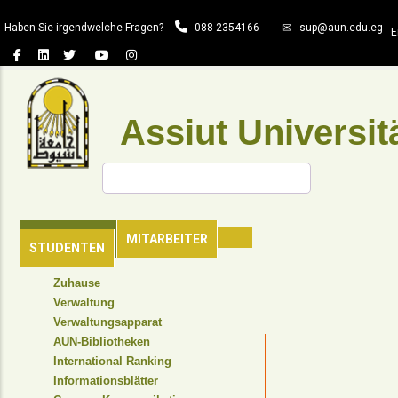
Direkt
Haben Sie irgendwelche Fragen?
088-2354166
sup@aun.edu.eg
zum
E
Inhalt
Assiut Universit
Suche
HAUPTSEITE
MITARBEITER
STUDENTEN
TOP
Zuhause
HEADER
Verwaltung
NAVIGATION
Verwaltungsapparat
MENU
AUN-Bibliotheken
International Ranking
Informationsblätter