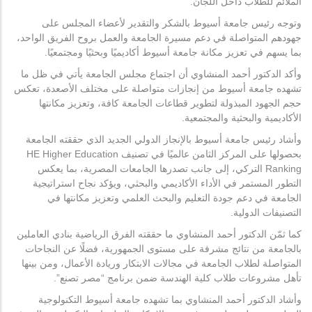
الملائم للطلاب داخل اللجان.
وتوجه رئيس جامعة أسيوط بالشكر والتقدير لأعضاء المجلس على
جهودهم المتواصلة في دعم مسيرة الجامعة والعمل بروح الفريق الواحد،
بما يسهم في تعزيز مكانة جامعة أسيوط أكاديميًا وبحثيًا ومجتمعيًا.
وأكد الدكتور أحمد المنشاوي أن اجتماع مجلس الجامعة يأتي في ظل ما
تشهده جامعة أسيوط من إنجازات متواصلة على مختلف الأصعدة، تعكس
حجم الجهود المبذولة لتطوير قطاعات الجامعة كافة، وتعزيز مكانتها
الأكاديمية والبحثية والمجتمعية.
وأشاد رئيس جامعة أسيوط بالإنجاز الدولي الجديد الذي حققته الجامعة
بحصولها على المركز الثامن عالميًا في تصنيف HE Higher Education
Ranking التركي، إلى جانب تصدرها الجامعات المصرية، بما يعكس
التطور المستمر في الأداء الأكاديمي والبحثي، ويؤكد نجاح استراتيجية
الجامعة في دعم جودة التعليم والبحث العلمي وتعزيز مكانتها في
التصنيفات الدولية.
كما ثمّن الدكتور أحمد المنشاوي ما حققته الفرق الرياضية بنادي العاملين
بالجامعة من نتائج مشرفة على مستوى الجمهورية، فضلًا عن النجاحات
المتواصلة لطلاب الجامعة في مجالات الابتكار وريادة الأعمال، ومن بينها
تأهل مشروعات طلاب كلية الهندسة ضمن برنامج “مصر تصنع”.
وأشاد الدكتور أحمد المنشاوي بما تشهده جامعة أسيوط التكنولوجية