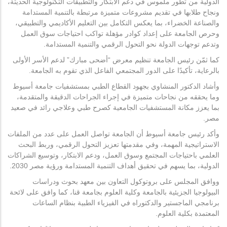
الدولية من تطور ملموس في دعم الابتكار والتطبيقات التكنولوجية الحديثة،
ونجاح طلابها في تقديم مشروعات متميزة مرتبطة بالتنمية المستدامة
والصناعة الخضراء، بما يعكس التكامل بين التعليم الأكاديمي والتطبيقي،
وحرص الجامعة على إعداد كوادر مؤهلة تواكب احتياجات سوق العمل
وتدعم توجهات الدولة نحو التحول الرقمي والتنمية المستدامة.
كما ثمّن رئيس الجامعة تنظيم معرض “أضحى مبارك” لدعم الأسر الأولى
بالرعاية، تأكيدًا على الدور المجتمعي الفاعل الذي تقوم به الجامعة.
وأشاد الدكتور المنشاوي بجهود القطاع الطبي بمستشفيات جامعة أسيوط
وما يحققه من نجاحات متميزة في إجراء الجراحات الدقيقة والمتقدمة،
بما يعزز مكانة المستشفيات الجامعية كصرح طبي وعلاجي رائد في صعيد
مصر.
وأكد رئيس جامعة أسيوط أن الجامعة تواصل العمل على عدد من الملفات
الاستراتيجية المهمة، وفي مقدمتها تعزيز التحول الرقمي، وربط البحث
العلمي باحتياجات المجتمع وسوق العمل، ودعم الابتكار، وتوسيع الشراكات
الدولية، بما يسهم في تحقيق أهداف التنمية المستدامة ورؤية مصر 2030.
ووافق المجلس على بروتوكول التعاون بين معهد بحوث ودراسات
البيولوجيا الجزيئية بالجامعة وكلية العلوم بجامعة قنا، كما وافق على لائحة
برنامجي الماجستير والدكتوراه في الفيزياء الطبية بنظام الساعات
المعتمدة بكلية العلوم.