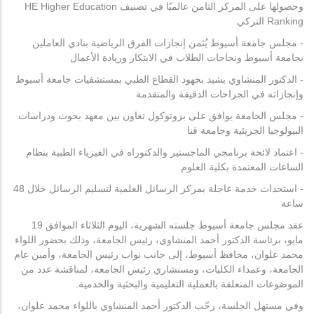
وحصولها على المركز الثامن عالميًا في تصنيف HE Higher Education
Ranking التركي
- مجلس جامعة أسيوط يُثمن إنجازات الفرق الرياضية بنادي العاملين
بجامعة أسيوط ونجاحات الطلاب في الابتكار وريادة الأعمال
- الدكتور المنشاوي يشيد بجهود القطاع الطبي بمستشفيات جامعة أسيوط
وإنجازاته في الجراحات الدقيقة والمتقدمة
- مجلس الجامعة يوافق على بروتوكول تعاون بين معهد بحوث ودراسات
البيولوجيا الجزيئية وجامعة قنا
- اعتماد لائحة برنامجي الماجستير والدكتوراه في الفيزياء الطبية بنظام
الساعات المعتمدة بكلية العلوم
- استحداث خدمة عاجلة بمركز الرسائل العلمية لتسليم الرسائل خلال 48
ساعة
عقد مجلس جامعة أسيوط جلسته الشهرية، اليوم الثلاثاء الموافق 19
مايو، برئاسة الدكتور أحمد المنشاوي، رئيس الجامعة، وذلك بحضور اللواء
محمد علوان، محافظ أسيوط، إلى جانب نواب رئيس الجامعة، وأمين عام
الجامعة، وعمداء الكليات، ومستشاري رئيس الجامعة، لمناقشة عدد من
الموضوعات المتعلقة بالعملية التعليمية والبحثية والخدمية.
وفي مستهل الجلسة، رحّب الدكتور أحمد المنشاوي باللواء محمد علوان،