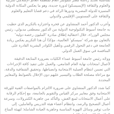
بمناسبة تجديد رئاسة مصر للمؤتمر العام لمنظمة العالم الإسلامي للتربية
والعلوم والثقافة (الإيسيسكو) لدورة جديدة، وهو ما يعكس المكانة الدولية
المتميزة للدولة المصرية ودورها الرائد في دعم قضايا التعليم والعلوم
والثقافة على المستويين الإقليمي والدولي.
وأعرب الدكتور أحمد المنشاوي عن فخره واعتزازه بالتكريم الذي حظيت
به جامعة أسيوط التكنولوجية الدولية من الدكتور مصطفى مدبولي، رئيس
مجلس الوزراء، خلال احتفالية إطلاق مبادرة “المليون رخصة دولية”
بالتعاون مع شركة “سيسكو” العالمية، مؤكدًا أن هذا التكريم يعكس ريادة
الجامعة في دعم التحول الرقمي وتأهيل الكوادر البشرية القادرة على
المنافسة في سوق العمل الدولي.
ووجّه رئيس جامعة أسيوط عمداء الكليات بضرورة المتابعة الدقيقة
لأعمال امتحانات نهاية العام الجامعي، والعمل على تنفيذ كافة الإجراءات
التي تضمن انتظام العملية الامتحانية وانضباطها، وتحقيق الشفافية والدقة،
مع مراعاة مصلحة الطلاب والتيسير عليهم دون الإخلال بالضوابط والمعايير
المحددة.
كما شدد الدكتور المنشاوي على ضرورة الالتزام بالمواصفات الفنية للورقة
الامتحانية وفق معايير مركز القياس والتقويم بالجامعة، مع إحكام الرقابة
على أعمال الامتحانات لمنع الغش، والتأكد من جاهزية الكنترولات، وسرعة
أعمال التصحيح والرصد، وانتظام أعضاء هيئة التدريس والعاملين، إلى
جانب توفير وسائل التهوية المناسبة وجاهزية العيادة الشاملة؛ لتهيئة المناخ