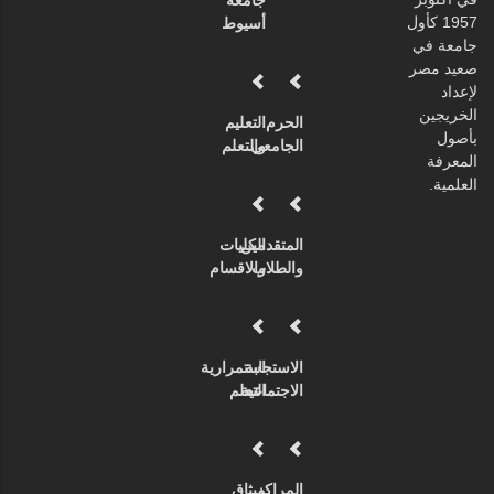
جامعة
1957 كأول
أسيوط
جامعة في
صعيد مصر
لإعداد
الخريجين
الحرم
التعليم
بأصول
الجامعي
والتعلم
المعرفة
العلمية.
المتقدمين
الكليات
والطلاب
والاقسام
الاستجابة
استمرارية
الاجتماعية
التعلم
المراكز
ميثاق