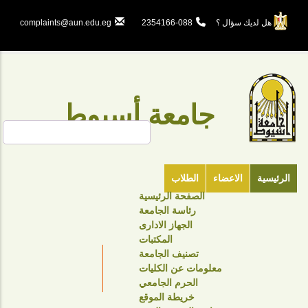
تجاوز
إلى
هل لديك سؤال ؟
088-2354166
complaints@aun.edu.eg
المحتوى
الرئيسي
جامعة أسيوط
بحث
الرئيسية
الاعضاء
الطلاب
الصفحة الرئيسية
TOP
رئاسة الجامعة
HEADER
الجهاز الادارى
NAVIGATION
المكتبات
تصنيف الجامعة
MENU
معلومات عن الكليات
الحرم الجامعي
خريطة الموقع