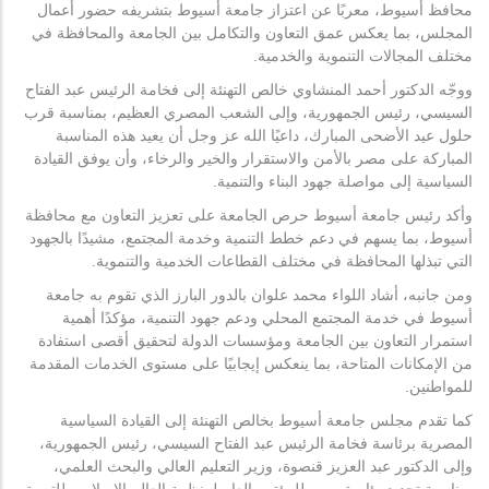
محافظ أسيوط، معربًا عن اعتزاز جامعة أسيوط بتشريفه حضور أعمال
المجلس، بما يعكس عمق التعاون والتكامل بين الجامعة والمحافظة في
مختلف المجالات التنموية والخدمية.
ووجّه الدكتور أحمد المنشاوي خالص التهنئة إلى فخامة الرئيس عبد الفتاح
السيسي، رئيس الجمهورية، وإلى الشعب المصري العظيم، بمناسبة قرب
حلول عيد الأضحى المبارك، داعيًا الله عز وجل أن يعيد هذه المناسبة
المباركة على مصر بالأمن والاستقرار والخير والرخاء، وأن يوفق القيادة
السياسية إلى مواصلة جهود البناء والتنمية.
وأكد رئيس جامعة أسيوط حرص الجامعة على تعزيز التعاون مع محافظة
أسيوط، بما يسهم في دعم خطط التنمية وخدمة المجتمع، مشيدًا بالجهود
التي تبذلها المحافظة في مختلف القطاعات الخدمية والتنموية.
ومن جانبه، أشاد اللواء محمد علوان بالدور البارز الذي تقوم به جامعة
أسيوط في خدمة المجتمع المحلي ودعم جهود التنمية، مؤكدًا أهمية
استمرار التعاون بين الجامعة ومؤسسات الدولة لتحقيق أقصى استفادة
من الإمكانات المتاحة، بما ينعكس إيجابيًا على مستوى الخدمات المقدمة
للمواطنين.
كما تقدم مجلس جامعة أسيوط بخالص التهنئة إلى القيادة السياسية
المصرية برئاسة فخامة الرئيس عبد الفتاح السيسي، رئيس الجمهورية،
وإلى الدكتور عبد العزيز قنصوة، وزير التعليم العالي والبحث العلمي،