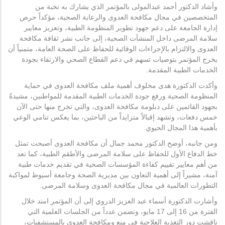
وأشاد الدكتور أحمد عبدالمولى بالمؤتمر الذي يشارك به نخبة من
المتخصصين في مجال مكافحة العدوى والرعاية الصحية، مؤكداً حرص
إدارة الجامعة على دعم جهود تطوير المنظومة الطبية، وتعزيز معايير
سلامة المرضى داخل المنشآت الصحية، إلى جانب نشر ثقافة مكافحة
العدوى والالتزام بالإجراءات الوقائية للحفاظ على الصحة العامة، متمنياً أن
يخرج المؤتمر بتوصيات تسهم في دعم القطاع الصحي والارتقاء بجودة
الخدمات الطبية المقدمة.
وأكدت الدكتورة هدى مخلوف أهمية ملف مكافحة العدوى في حماية
المنظومة الصحية ورفع جودة الخدمات الطبية المقدمة للمواطنين، مشيدةً
بجهود القائمين على دبلومة مكافحة العدوى، والتي تخرج منها حتى الآن
خمس دفعات، وتشهد إقبالاً متزايداً من الباحثين، بما يعكس تنامي الوعي
بأهمية هذا المجال الحيوي.
ومن جانبه، أوضح الدكتور محمد جمال أن مكافحة العدوى أصبحت تمثل
خط الدفاع الأول للحفاظ على سلامة المرضى والأطقم الطبية، كما تعد
من أهم معايير تقييم كفاءة المؤسسات الصحية في تقديم خدمات طبية
آمنة، مشيراً إلى أهمية التعاون بين مديرية الصحة وجامعة أسيوط لمواكبة
التطورات العالمية في مجال مكافحة العدوى وسلامة المرضى.
وأشارت الدكتورة أسماء عبد العزيز الدروي إلى أن المؤتمر امتد خلال
الفترة من 16 إلى 17 مايو، وتضمن عدداً من الجلسات العلمية التي
ناقشت دور التغذية العلاجية في منع ومكافحة العدوى بالمستشفيات،