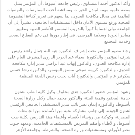
وأكد الدكتور أحمد المنشاوي، رئيس جامعة أسيوط، أن المؤتمر يمثل
منصة علمية مهمة لتبادل الخبرات ومناقشة أحدث الممارسات والتوصيات
العالمية في مجال مكافحة العدوى، بما يسهم في تعزيز كفاءة المنظومة
الصحية ورفع مستوى الأمان داخل المستشفيات الجامعية، مشيراً إلى أن
الجامعة تولي اهتماماً كبيراً بالتدريب المستمر للأطقم الطبية وتطبيق
معايير الجودة وسلامة المرضى، في إطار دورها في دعم القطاع الصحي
وخدمة المجتمع
وجاء تنظيم المؤتمر تحت إشراف الدكتورة هبة الله جمال راشد رئيس
شرف المؤتمر، والدكتورة أسماء عبد العزيز الدروي المشرف العام على
إدارة مكافحة العدوى، والدكتور إيهاب عبد الراضي مدير إدارة مكافحة
العدوى، والدكتورة كريمة صبحي منسق المؤتمر، والدكتورة رشا حسني
سكرتير عام المؤتمر، والدكتورة آيات بخيت رئيس اللجنة المنظمة
للمؤتمر.
وشهد المؤتمر حضور الدكتورة هدى مخلوف وكيل كلية الطب لشئون
خدمة المجتمع وتنمية البيئة، والدكتور محمد جمال وكيل وزارة الصحة
بأسيوط، والدكتورة إيمان نصر نائب مدير المستشفى الجامعي الرئيسي
لشئون الجودة، إلى جانب مشاركة نخبة من الأساتذة من الجامعات
المصرية، وكوكبة من رؤساء الأقسام وأعضاء هيئة التدريس بكلية طب
أسيوط، والأطباء وأطقم التمريض بالمستشفيات الجامعية، ومعهد جنوب
مصر للأورام، ومستشفيات وزارة الصحة، والشرطة، وجامعة الأزهر.