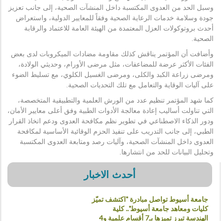
وسبل الحد من العدوى المكتسبة داخل المنشآت الصحية، إلى جانب تعزيز
جودة وسلامة خدمات الرعاية الصحية وفقاً للمعايير الدولية، واستعراض
أحدث بروتوكولات العزل المعتمدة من الهيئة العامة للاعتماد والرقابة
الصحية.
وأضافت أن المؤتمر يناقش كذلك مقاومة مضادات الميكروبات لدى بعض
الفئات الأكثر عرضة للمضاعفات، مثل مرضى الأورام، وحديثي الولادة،
ومرضى زراعة الكبد والكلى، ومرضى الغسيل الكلوي، مع تسليط الضوء
على آليات الوقاية والتعامل مع تلك التحديات الصحية.
كما شهد المؤتمر تنظيم عدد من الورش العلمية والتطبيقية المتخصصة،
التي تناولت أساليب إعادة معالجة الأدوات الطبية وفق أعلى معايير الأمان،
ودور الذكاء الاصطناعي في تطوير نظم مكافحة العدوى ودعم اتخاذ القرار
الطبي، إلى جانب التدريب على تنفيذ الحزم الوقائية الأساسية لمكافحة
العدوى داخل المنشآت الصحية، وآليات رصد ومتابعة العدوى المكتسبة
وتحليل البيانات للحد من انتشارها.
أحدث الاخبار
جامعة أسيوط تواصل مبادرة "اكتشف تميّز
كليات ومعاهد جامعة أسيوط".. كلية
الهندسة تبرز تميزها بـ7 أقسام علمية و4