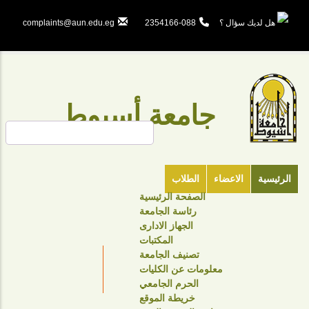
تجاوز
إلى
هل لديك سؤال ؟
088-2354166
complaints@aun.edu.eg
المحتوى
الرئيسي
جامعة أسيوط
بحث
الرئيسية
الاعضاء
الطلاب
الصفحة الرئيسية
TOP
رئاسة الجامعة
HEADER
الجهاز الادارى
NAVIGATION
المكتبات
تصنيف الجامعة
MENU
معلومات عن الكليات
الحرم الجامعي
خريطة الموقع