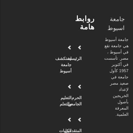
روابط
جامعة
هامة
اسيوط
جامعة أسيوط
هي جامعة تقع
في أسيوط ،
مصر. تأسست
الرئيسية
استكشف
في أكتوبر
جامعة
1957 كأول
أسيوط
جامعة في
صعيد مصر
لإعداد
الخريجين
الحرم
التعليم
بأصول
الجامعي
والتعلم
المعرفة
العلمية.
المتقدمين
الكليات