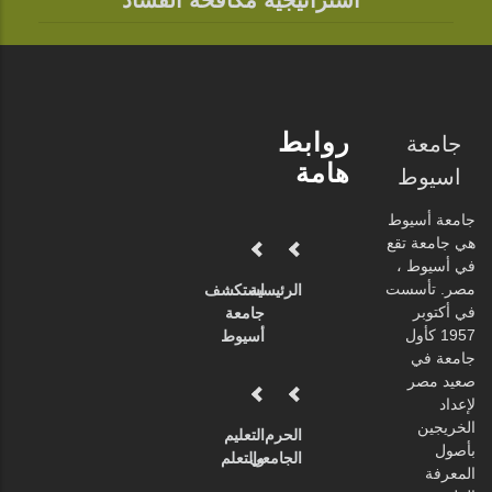
استراتيجية مكافحة الفساد
روابط
جامعة
هامة
اسيوط
جامعة أسيوط
هي جامعة تقع
في أسيوط ،
مصر. تأسست
الرئيسية
استكشف
في أكتوبر
جامعة
1957 كأول
أسيوط
جامعة في
صعيد مصر
لإعداد
الخريجين
الحرم
التعليم
بأصول
الجامعي
والتعلم
المعرفة