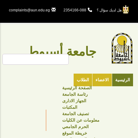
تجاوز
إلى
هل لديك سؤال ؟
088-2354166
complaints@aun.edu.eg
المحتوى
الرئيسي
جامعة أسيوط
بحث
الرئيسية
الاعضاء
الطلاب
الصفحة الرئيسية
TOP
رئاسة الجامعة
HEADER
الجهاز الادارى
NAVIGATION
المكتبات
تصنيف الجامعة
MENU
معلومات عن الكليات
الحرم الجامعي
خريطة الموقع