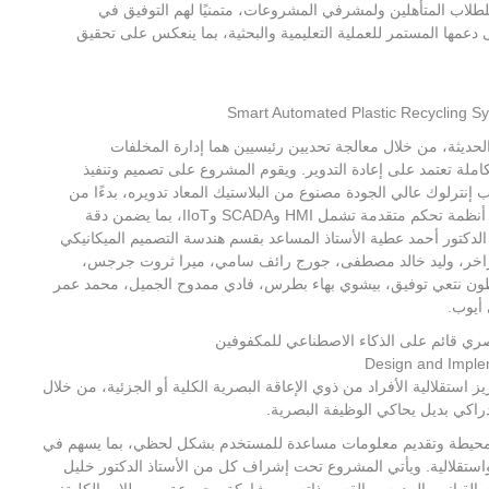
 للطلاب المتأهلين ولمشرفي المشروعات، متمنيًا لهم التوفيق في
 دعمها المستمر للعملية التعليمية والبحثية، بما ينعكس على تحقيق
Smart Automated Plastic Recycling Sy
 الحديثة، من خلال معالجة تحديين رئيسيين هما إدارة المخلفات
تكاملة تعتمد على إعادة التدوير. ويقوم المشروع على تصميم وتنفيذ
ب إنترلوك عالي الجودة مصنوع من البلاستيك المعاد تدويره، بدءًا من
إدخال المواد الخام وحتى الحصول على المنتج النهائي، باستخدام أنظمة تحكم متقدمة تشمل HMI وSCADA وIIoT، بما يضمن دقة
لدكتور أحمد عطية الأستاذ المساعد بقسم هندسة التصميم الميكانيكي
 زاخر، وليد خالد مصطفى، جورج رائف سامي، ميرا ثروت جرجس،
طون نتعي توفيق، بيشوي بهاء بطرس، فادي ممدوح الجميل، محمد عمر
أيوب.
بصري قائم على الذكاء الاصطناعي للمكفوفين
Design and Implem
 استقلالية الأفراد من ذوي الإعاقة البصرية الكلية أو الجزئية، من خلال
دراكي بديل يحاكي الوظيفة البصرية.
 المحيطة وتقديم معلومات مساعدة للمستخدم بشكل لحظي، بما يسهم في
واستقلالية. ويأتي المشروع تحت إشراف كل من الأستاذ الدكتور خليل
ام القباني، المدرس بالقسم ذاته، وبمشاركة مجموعة من طلاب الكلية: