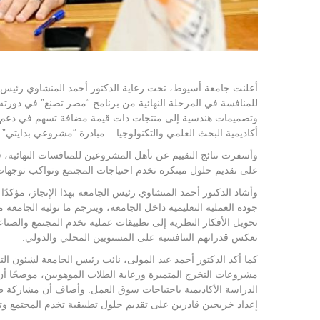
أعلنت جامعة أسيوط، تحت رعاية الدكتور أحمد المنشاوي رئيس
للمنافسة في المرحلة النهائية من برنامج “مصر تصنع” في دورته
وتصميمات هندسية إلى منتجات ذات قيمة مضافة تسهم في دعم ال
أكاديمية البحث العلمي والتكنولوجيا – مبادرة “مشروعي بدايتي” – 
وأسفرت نتائج التقييم عن تأهل المشروعين للمنافسات النهائية،
على تقديم حلول مبتكرة تخدم احتياجات المجتمع وتواكب توجهات ا
وأشاد الدكتور أحمد المنشاوي رئيس الجامعة بهذا الإنجاز، مؤك
جودة العملية التعليمية داخل الجامعة، ويترجم ما توليه الجامع
تحويل الأفكار النظرية إلى تطبيقات عملية تخدم المجتمع والصنا
تعكس قدراتهم التنافسية على المستويين المحلي والدولي.
كما أكد الدكتور أحمد عبد المولى، نائب رئيس الجامعة لشئون 
مشروعات التخرج المتميزة ورعاية الطلاب الموهوبين، موضحًا أن ا
الدراسة الأكاديمية باحتياجات سوق العمل. وأضاف أن مشاركة ط
إعداد خريجين قادرين على تقديم حلول تطبيقية تخدم المجتمع وت