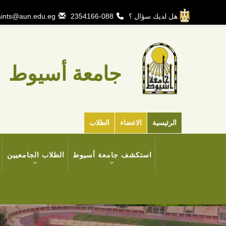
تجاوز
إلى
هل لديك سؤال ؟
088-2354166
ints@aun.edu.eg
المحتوى
الرئيسي
جامعة أسيوط
الرئيسية
الاعضاء
الطلاب
MAIN
استكشف جامعة أسيوط
الطلاب الجامعيين
NAVIGATION