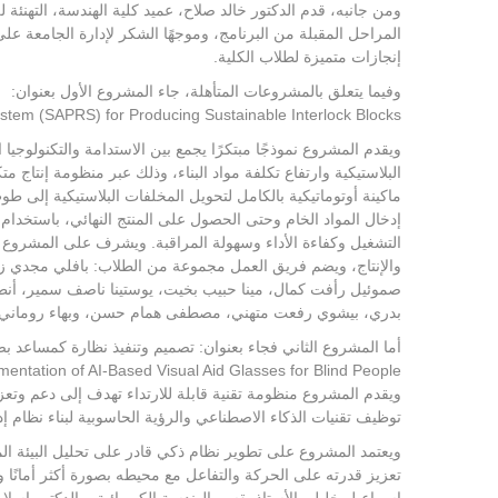
ومن جانبه، قدم الدكتور خالد صلاح، عميد كلية الهندسة، التهنئة
المراحل المقبلة من البرنامج، وموجهًا الشكر لإدارة الجامعة على
إنجازات متميزة لطلاب الكلية.
وفيما يتعلق بالمشروعات المتأهلة، جاء المشروع الأول بعنوان:
stem (SAPRS) for Producing Sustainable Interlock Blocks
ويقدم المشروع نموذجًا مبتكرًا يجمع بين الاستدامة والتكنولوجيا
البلاستيكية وارتفاع تكلفة مواد البناء، وذلك عبر منظومة إنتاج م
ماكينة أوتوماتيكية بالكامل لتحويل المخلفات البلاستيكية إلى طو
التشغيل وكفاءة الأداء وسهولة المراقبة. ويشرف على المشروع ا
والإنتاج، ويضم فريق العمل مجموعة من الطلاب: بافلي مجدي
صموئيل رأفت كمال، مينا حبيب بخيت، يوستينا ناصف سمير، أن
بدري، بيشوي رفعت متهني، مصطفى همام حسن، وبهاء روماني 
أما المشروع الثاني فجاء بعنوان: تصميم وتنفيذ نظارة كمساعد 
entation of AI-Based Visual Aid Glasses for Blind People
ويقدم المشروع منظومة تقنية قابلة للارتداء تهدف إلى دعم وتعزيز
توظيف تقنيات الذكاء الاصطناعي والرؤية الحاسوبية لبناء نظام إ
ويعتمد المشروع على تطوير نظام ذكي قادر على تحليل البيئة
تعزيز قدرته على الحركة والتفاعل مع محيطه بصورة أكثر أمانًا 
إسماعيل خليل، الأستاذ بقسم الهندسة الكهربائية، والدكتور إسل