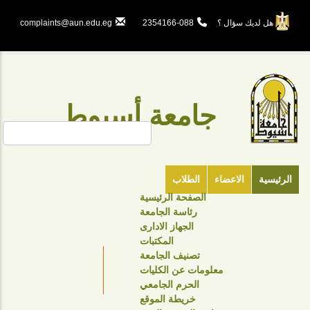
تجاوز
إلى
هل لديك سؤال ؟
088-2354166
complaints@aun.edu.eg
المحتوى
الرئيسي
جامعة أسيوط
بحث
الرئيسية
الاعضاء
الطلاب
الصفحة الرئيسية
TOP
رئاسة الجامعة
HEADER
الجهاز الادارى
NAVIGATION
المكتبات
تصنيف الجامعة
MENU
معلومات عن الكليات
الحرم الجامعي
خريطة الموقع