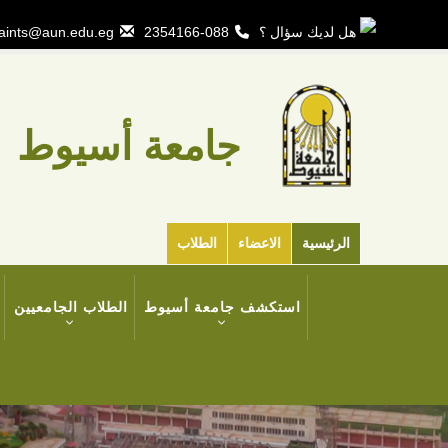
تجاوز
إلى
هل لديك سؤال ؟
088-2354166
aints@aun.edu.eg
المحتوى
الرئيسي
جامعة أسيوط
الرئيسية
الاعضاء
الطلاب
MAIN
استكشف جامعة أسيوط
الطلاب الجامعيين
NAVIGATION