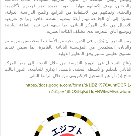
والباحثين، بهدف إكسابهم مهارات لغوية جديدة تعزز فرصهم الأكاديمية
والبحثية، وتمكنهم من الاستفادة من البرامج والمنح الدراسية الدولية،
مشيرًا إلى أن الجامعة تهتم أيضًا بتنظيم أنشطة ثقافية وبرامج تعريفية
للأطفال من خلال المركز الياباني، بما يسهم في نشر الثقافة اليابانية
وتوسيع آفاق المعرفة لدى مختلف الفئات العمرية.
ومن المقرر أن يُدرّس في الدورة نخبة من الأساتذة المتخصصين من مصر
واليابان، المعتمدين من المؤسسة اليابانية بالقاهرة، بما يضمن تقديم
مستوى تعليمي متميز وفق المعايير الدولية.
ويُتاح التسجيل في الدورة التدريبية من خلال التوجه إلى مقر المركز
الياباني للتعليم والأنشطة البحثية، بالمبنى الإداري للجامعة، الدور الثالث
جناح (د)، أو عبر التسجيل الإلكتروني من خلال الرابط التالي:
‏https://docs.google.com/forms/d/1iDZK578AuhtfDCRi1-
rZ61piV488OSHqKdTloFRWkwM/viewform