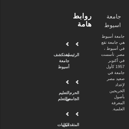
روابط
جامعة
هامة
اسيوط
جامعة أسيوط
هي جامعة تقع
في أسيوط ،
مصر. تأسست
الرئيسية
استكشف
في أكتوبر
جامعة
1957 كأول
أسيوط
جامعة في
صعيد مصر
لإعداد
الخريجين
الحرم
التعليم
بأصول
الجامعي
والتعلم
المعرفة
العلمية.
المتقدمين
الكليات