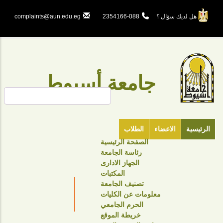
تجاوز
إلى
هل لديك سؤال ؟
088-2354166
complaints@aun.edu.eg
المحتوى
الرئيسي
جامعة أسيوط
بحث
الرئيسية
الاعضاء
الطلاب
الصفحة الرئيسية
TOP
رئاسة الجامعة
HEADER
الجهاز الادارى
NAVIGATION
المكتبات
تصنيف الجامعة
MENU
معلومات عن الكليات
الحرم الجامعي
خريطة الموقع