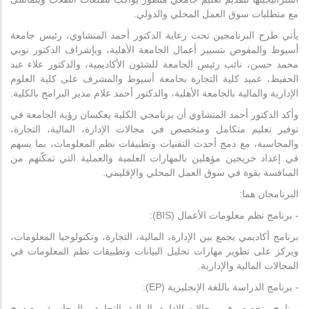
مع متطلبات سوق العمل المحلي والدولي.
يأتي طرح البرنامجين تحت رعاية الدكتور أحمد المنشاوي، رئيس جامعة
أسيوط والمفوض بتسيير أعمال الجامعة الأهلية، وبإشراف الدكتور نوبي
محمد حسن، نائب رئيس الجامعة للشئون الأكاديمية، والدكتور علاء عبد
الحفيظ، عميد كلية التجارة بجامعة أسيوط والمشرف على كلية العلوم
الإدارية والمالية بالجامعة الأهلية، والدكتور أحمد علام مدير البرامج بالكلية.
وأكد الدكتور أحمد المنشاوي أن برنامجي الكلية يعكسان رؤية الجامعة في
توفير تعليم متكامل ومتخصص في مجالات الإدارة، المالية، التجارة،
والمحاسبة، مع دمج أحدث التقنيات وتطبيقات نظم المعلومات، بما يسهم
في إعداد خريجين مؤهلين بالمهارات العلمية والعملية التي تمكّنهم من
المنافسة بقوة في سوق العمل المحلي والإقليمي.
البرنامجان هما:
- برنامج نظم معلومات الأعمال (BIS):
برنامج أكاديمي يجمع بين الإدارة، المالية، التجارة، وتكنولوجيا المعلومات،
ويركز على تطوير مهارات تحليل البيانات وتطبيقات نظم المعلومات في
المجالات المالية والإدارية.
- برنامج الدراسة باللغة الإنجليزية (EP):
برنامج متخصص في مجالات الإدارة، المالية، التجارة، والمحاسبة، مع دمج