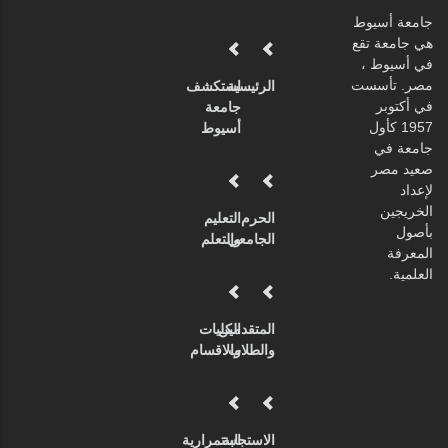
جامعة أسيوط
هي جامعة تقع
في أسيوط ،
مصر. تأسست
الرئيسية
استكشف
في أكتوبر
جامعة
1957 كأول
أسيوط
جامعة في
صعيد مصر
لإعداد
الخريجين
الحرم
التعليم
بأصول
الجامعي
والتعلم
المعرفة
العلمية.
المتقدمين
الكليات
والطلاب
والاقسام
الاستجابة
استمرارية