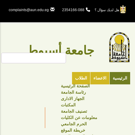
تجاوز
إلى
هل لديك سؤال ؟
088-2354166
complaints@aun.edu.eg
المحتوى
الرئيسي
جامعة أسيوط
بحث
الرئيسية
الاعضاء
الطلاب
الصفحة الرئيسية
TOP
رئاسة الجامعة
HEADER
الجهاز الادارى
NAVIGATION
المكتبات
تصنيف الجامعة
MENU
معلومات عن الكليات
الحرم الجامعي
خريطة الموقع