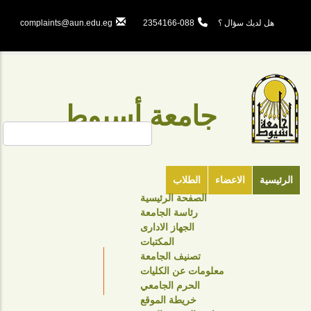
تجاوز
إلى
هل لديك سؤال ؟
088-2354166
complaints@aun.edu.eg
المحتوى
الرئيسي
جامعة أسيوط
بحث
الرئيسية
الاعضاء
الطلاب
الصفحة الرئيسية
TOP
رئاسة الجامعة
HEADER
الجهاز الادارى
NAVIGATION
المكتبات
تصنيف الجامعة
MENU
معلومات عن الكليات
الحرم الجامعي
خريطة الموقع