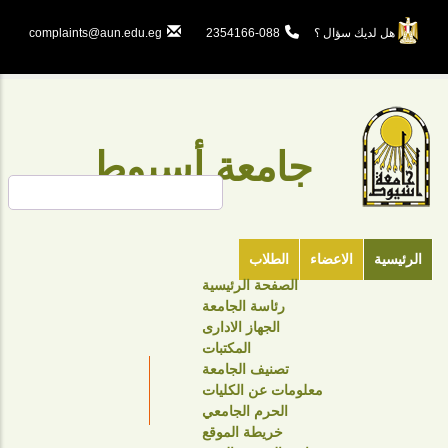
تجاوز
إلى
هل لديك سؤال ؟
088-2354166
complaints@aun.edu.eg
المحتوى
الرئيسي
جامعة أسيوط
بحث
الرئيسية
الاعضاء
الطلاب
الصفحة الرئيسية
TOP
رئاسة الجامعة
HEADER
الجهاز الادارى
NAVIGATION
المكتبات
تصنيف الجامعة
MENU
معلومات عن الكليات
الحرم الجامعي
خريطة الموقع