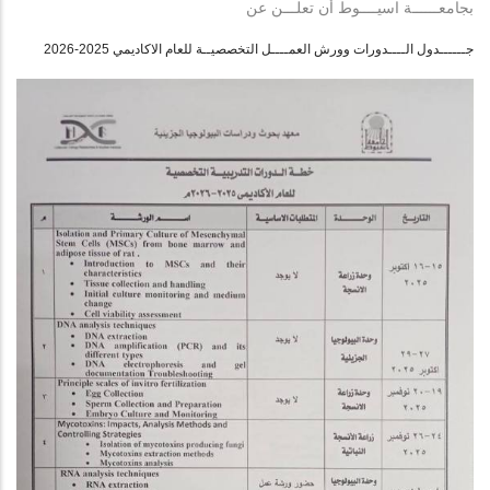
بجامعــــــة اسيــــوط أن تعلـــن عن
جــــــدول الــــدورات وورش العمــــل التخصصيــة للعام الاكاديمي 2025-2026