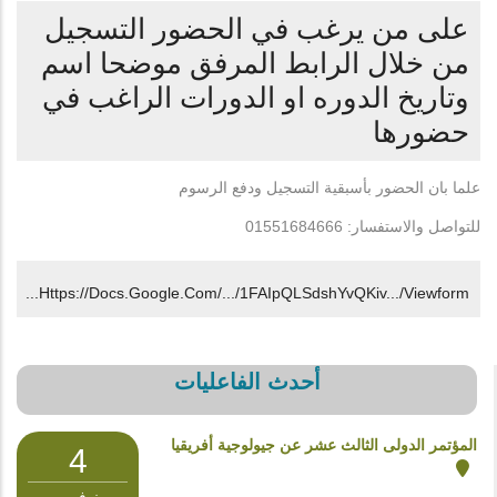
على من يرغب في الحضور التسجيل
من خلال الرابط المرفق موضحا اسم
وتاريخ الدوره او الدورات الراغب في
حضورها
علما بان الحضور بأسبقية التسجيل ودفع الرسوم
للتواصل والاستفسار: 01551684666
Https://docs.google.com/.../1FAIpQLSdshYvQKiv.../viewform...
أحدث الفاعليات
المؤتمر الدولى الثالث عشر عن جيولوجية أفريقيا
4
نوفمبر