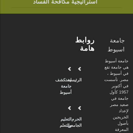
استراتيجية مكافحة الفساد
روابط
جامعة
هامة
اسيوط
جامعة أسيوط
هي جامعة تقع
في أسيوط ،
مصر. تأسست
الرئيسية
استكشف
في أكتوبر
جامعة
1957 كأول
أسيوط
جامعة في
صعيد مصر
لإعداد
الخريجين
الحرم
التعليم
بأصول
الجامعي
والتعلم
المعرفة