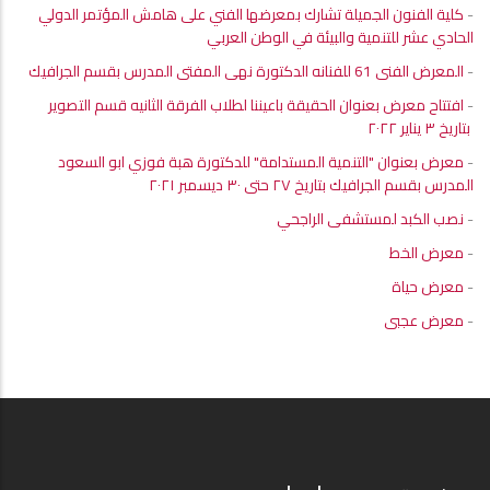
-
كلية الفنون الجميلة تشارك بمعرضها الفني على هامش المؤتمر الدولي
الحادي عشر للتنمية والبيئة في الوطن العربي
-
المعرض الفنى 61 للفنانه الدكتورة نهى المفتى المدرس بقسم الجرافيك
-
افتتاح معرض بعنوان الحقيقة باعيننا لطلاب الفرقة الثانيه قسم التصوير
بتاريخ ٣ يناير ٢٠٢٢
-
معرض بعنوان "التنمية المستدامة" للدكتورة هبة فوزي ابو السعود
المدرس بقسم الجرافيك بتاريخ ٢٧ حتى ٣٠ ديسمبر ٢٠٢١
-
نصب الكبد لمستشفى الراجحي
-
معرض الخط
-
معرض حياة
-
معرض عجبى